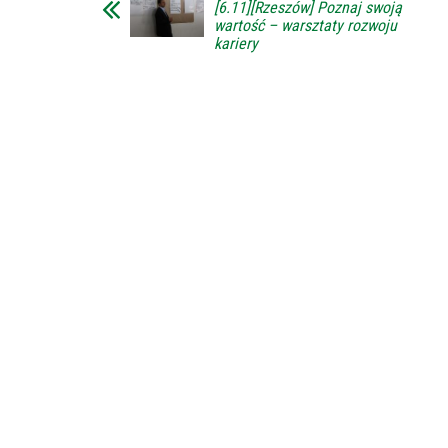
[6.11][Rzeszów] Poznaj swoją
wartość – warsztaty rozwoju
kariery