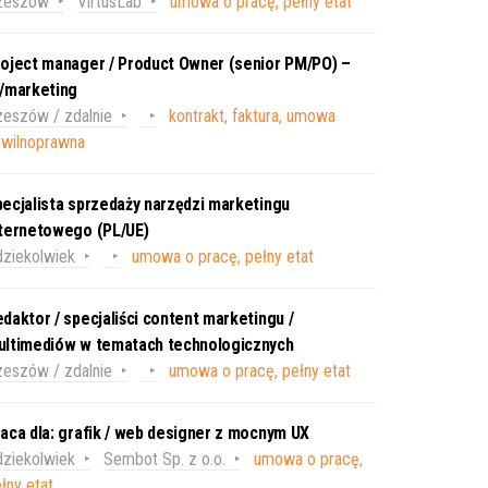
zeszów
VirtusLab
umowa o pracę, pełny etat
oject manager / Product Owner (senior PM/PO) –
T/marketing
eszów / zdalnie
kontrakt, faktura, umowa
ywilnoprawna
ecjalista sprzedaży narzędzi marketingu
nternetowego (PL/UE)
ziekolwiek
umowa o pracę, pełny etat
daktor / specjaliści content marketingu /
ultimediów w tematach technologicznych
eszów / zdalnie
umowa o pracę, pełny etat
aca dla: grafik / web designer z mocnym UX
ziekolwiek
Sembot Sp. z o.o.
umowa o pracę,
łny etat