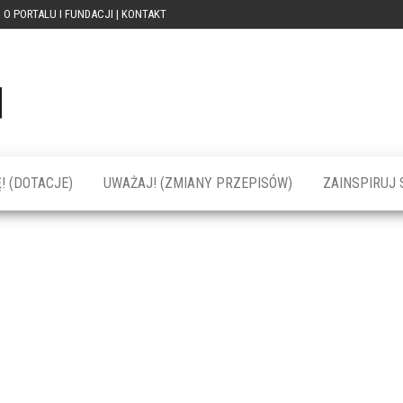
O PORTALU I FUNDACJI | KONTAKT
Portal
dotacja
praca
PRZEkarpacie
kompetencje
kontakty
– dotacje,
wydarzenia,
szkolenia dla
! (DOTACJE)
UWAŻAJ! (ZMIANY PRZEPISÓW)
ZAINSPIRUJ S
firm