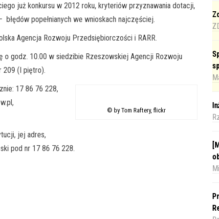
iego już konkursu w 2012 roku, kryteriów przyznawania dotacji,
Zd
– błędów popełnianych we wnioskach najczęściej.
Z
 Polska Agencja Rozwoju Przedsiębiorczości i RARR.
Sp
się o godz. 10.00 w siedzibie Rzeszowskiej Agencji Rozwoju
s
209 (I piętro).
Ma
znie: 17 86 76 228,
w.pl
,
I
© by Tom Raftery, flickr
R
cji, jej adres,
[M
ński pod nr 17 86 76 228.
o
Mi
Pr
Re