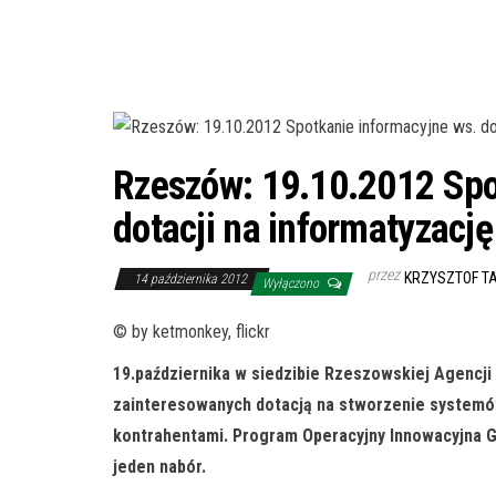
Rzeszów: 19.10.2012 Spo
dotacji na informatyzacj
przez
KRZYSZTOF T
14 października 2012
Wyłączono
© by ketmonkey, flickr
19.października w siedzibie Rzeszowskiej Agencji
zainteresowanych dotacją na stworzenie systemó
kontrahentami. Program Operacyjny Innowacyjna G
jeden nabór
.