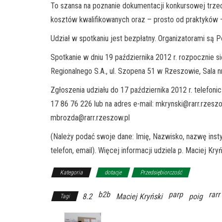
To szansa na poznanie dokumentacji konkursowej trzec
kosztów kwalifikowanych oraz – prosto od praktyków 
Udział w spotkaniu jest bezpłatny. Organizatorami są
Spotkanie w dniu 19 października 2012 r. rozpocznie 
Regionalnego S.A., ul. Szopena 51 w Rzeszowie, Sala nr 
Zgłoszenia udziału do 17 października 2012 r. telefonic
17 86 76 226 lub na adres e-mail:
mkrynski@rarr.rzeszo
mbrozda@rarr.rzeszow.pl
(Należy podać swoje dane: Imię, Nazwisko, nazwę instytu
telefon, email). Więcej informacji udziela p. Maciej Kry
Kategoria
dotacje
Przedsiębiorczość
b2b
parp
rarr
8.2
Maciej Kryński
poig
Tagi