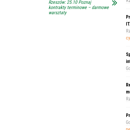
R
Rzeszów: 25.10 Poznaj
kontrakty terminowe – darmowe
warsztaty
Pr
I
Rz
c
Sp
i
Gd
Re
m
Rz
Pr
Gd
pe