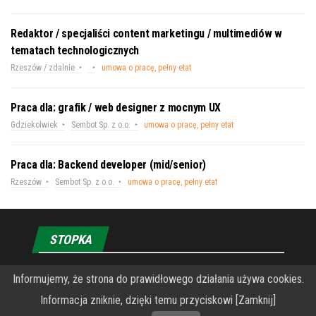
Redaktor / specjaliści content marketingu / multimediów w
tematach technologicznych
Rzeszów / zdalnie
umowa o pracę, pełny etat
Praca dla: grafik / web designer z mocnym UX
Gdziekolwiek
Sembot Sp. z o.o.
umowa o pracę, pełny etat
Praca dla: Backend developer (mid/senior)
Rzeszów
Sembot Sp. z o.o.
umowa o pracę, pełny etat
STOPKA
O Fundacji PRZEkarpacie
Informujemy, że strona do prawidłowego działania używa cookies.
Informacja zniknie, dzięki temu przyciskowi [Zamknij]
Wykonanie portalu – specjaliści stron www WordPress