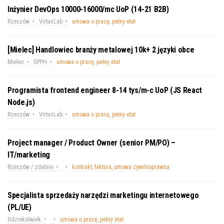
Inżynier DevOps 10000-16000/mc UoP (14-21 B2B)
Rzeszów
VirtusLab
umowa o pracę, pełny etat
[Mielec] Handlowiec branży metalowej 10k+ 2 języki obce
Mielec
GPPH
umowa o pracę, pełny etat
Programista frontend engineer 8-14 tys/m-c UoP (JS React
Node.js)
Rzeszów
VirtusLab
umowa o pracę, pełny etat
Project manager / Product Owner (senior PM/PO) –
IT/marketing
Rzeszów / zdalnie
kontrakt, faktura, umowa cywilnoprawna
Specjalista sprzedaży narzędzi marketingu internetowego
(PL/UE)
Gdziekolwiek
umowa o pracę, pełny etat