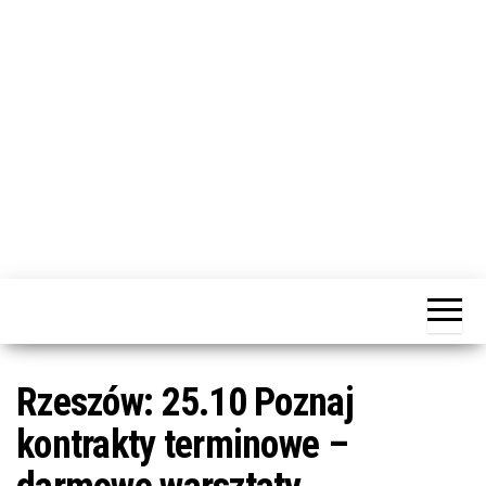
j
ę
dotacja
Portal
praca
PRZEkarpacie
kompetencje
kontakty
– dotacje,
wydarzenia,
szkolenia dla
Rzeszów: 25.10 Poznaj
firm
kontrakty terminowe –