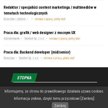
Redaktor / specjaliści content marketingu / multimediów w
tematach technologicznych
Rzeszów / zdalnie
umowa o pracę, pełny etat
Praca dla: grafik / web designer z mocnym UX
Gdziekolwiek
Sembot Sp. z o.o.
umowa o pracę, pełny etat
Praca dla: Backend developer (mid/senior)
Rzeszów
Sembot Sp. z o.o.
umowa o pracę, pełny etat
STOPKA
O Fundacji PRZEkarpacie
Informujemy, że strona do prawidłowego działania używa cookies.
Informacja zniknie, dzięki temu przyciskowi [Zamknij]
Wykonanie portalu – specjaliści stron www WordPress
Zamknij