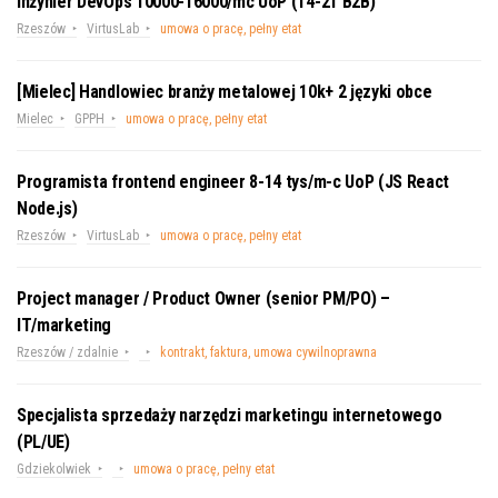
Inżynier DevOps 10000-16000/mc UoP (14-21 B2B)
Rzeszów
VirtusLab
umowa o pracę, pełny etat
[Mielec] Handlowiec branży metalowej 10k+ 2 języki obce
Mielec
GPPH
umowa o pracę, pełny etat
Programista frontend engineer 8-14 tys/m-c UoP (JS React
Node.js)
Rzeszów
VirtusLab
umowa o pracę, pełny etat
Project manager / Product Owner (senior PM/PO) –
IT/marketing
Rzeszów / zdalnie
kontrakt, faktura, umowa cywilnoprawna
Specjalista sprzedaży narzędzi marketingu internetowego
(PL/UE)
Gdziekolwiek
umowa o pracę, pełny etat