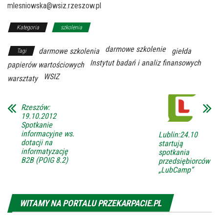
mlesniowska@wsiz.rzeszow.pl
Kategoria
szkolenia
darmowe szkolenie
darmowe szkolenia
giełda
Tagi
Instytut badań i analiz finansowych
papierów wartościowych
WSIZ
warsztaty
Rzeszów:
19.10.2012
Spotkanie
informacyjne ws.
Lublin:24.10
dotacji na
startują
informatyzację
spotkania
B2B (POIG 8.2)
przedsiębiorców
„LubCamp”
WITAMY NA PORTALU PRZEKARPACIE.PL