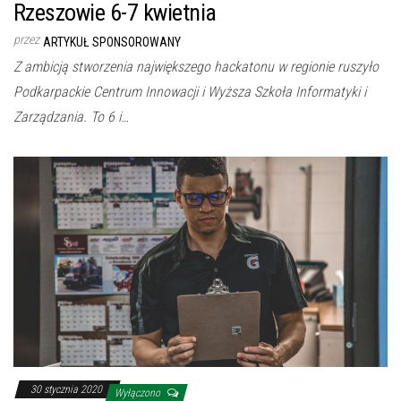
Rzeszowie 6-7 kwietnia
przez
ARTYKUŁ SPONSOROWANY
Z ambicją stworzenia największego hackatonu w regionie ruszyło
Podkarpackie Centrum Innowacji i Wyższa Szkoła Informatyki i
Zarządzania. To 6 i…
30 stycznia 2020
Wyłączono