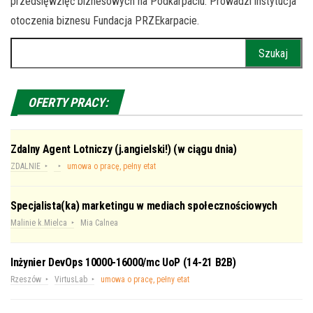
przedsięwzięć biznesowych na Podkarpaciu. Prowadzi instytucja
otoczenia biznesu Fundacja PRZEkarpacie.
Szukaj:
OFERTY PRACY:
Zdalny Agent Lotniczy (j.angielski!) (w ciągu dnia)
ZDALNIE
umowa o pracę, pełny etat
Specjalista(ka) marketingu w mediach społecznościowych
Malinie k.Mielca
Mia Calnea
Inżynier DevOps 10000-16000/mc UoP (14-21 B2B)
Rzeszów
VirtusLab
umowa o pracę, pełny etat