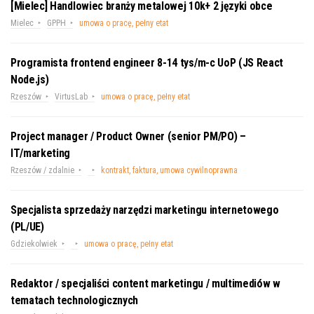
[Mielec] Handlowiec branży metalowej 10k+ 2 języki obce
Mielec
GPPH
umowa o pracę, pełny etat
Programista frontend engineer 8-14 tys/m-c UoP (JS React
Node.js)
Rzeszów
VirtusLab
umowa o pracę, pełny etat
Project manager / Product Owner (senior PM/PO) –
IT/marketing
Rzeszów / zdalnie
kontrakt, faktura, umowa cywilnoprawna
Specjalista sprzedaży narzędzi marketingu internetowego
(PL/UE)
Gdziekolwiek
umowa o pracę, pełny etat
Redaktor / specjaliści content marketingu / multimediów w
tematach technologicznych