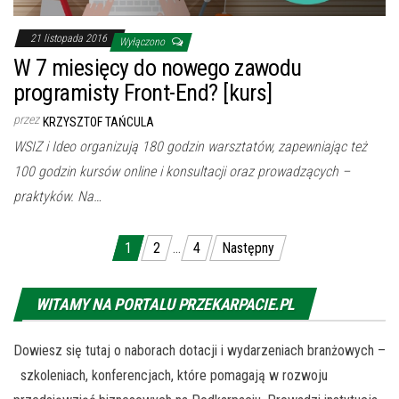
21 listopada 2016
Wyłączono
W 7 miesięcy do nowego zawodu
programisty Front-End? [kurs]
przez
KRZYSZTOF TAŃCULA
WSIZ i Ideo organizują 180 godzin warsztatów, zapewniając też
100 godzin kursów online i konsultacji oraz prowadzących –
praktyków. Na…
Nawigacja po wpisach
1
2
…
4
Następny
WITAMY NA PORTALU PRZEKARPACIE.PL
Dowiesz się tutaj o naborach dotacji i wydarzeniach branżowych –
szkoleniach, konferencjach, które pomagają w rozwoju