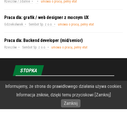
Rzeszów / zdalnie
umowa o pracę, pełny etat
Praca dla: grafik / web designer z mocnym UX
Gdziekolwiek
Sembot Sp. z o.o.
umowa o pracę, pełny etat
Praca dla: Backend developer (mid/senior)
Rzeszów
Sembot Sp. z o.o.
umowa o pracę, pełny etat
STOPKA
O Fundacji PRZEkarpacie
Informujemy, że strona do prawidłowego działania używa cookies.
Informacja zniknie, dzięki temu przyciskowi [Zamknij]
Wykonanie portalu – specjaliści stron www WordPress
Zamknij