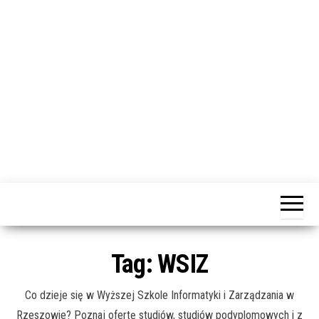
j
ę
dotacja
Portal
praca
PRZEkarpacie
kompetencje
kontakty
– dotacje,
wydarzenia,
szkolenia dla
Tag:
WSIZ
firm
Co dzieje się w Wyższej Szkole Informatyki i Zarządzania w
Rzeszowie? Poznaj ofertę studiów, studiów podyplomowych i z