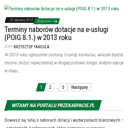
31 stycznia 2013
Wyłączono
Terminy naborów dotacje na e-usługi
(POIG 8.1.) w 2013 roku
przez
KRZYSZTOF TAŃCULA
W 2013 roku ogłoszone zostaną 3 rundy konkursu, wnioski będzie
można złożyć najwcześniej w drugiej połowie lutego, kolejne edycje
w maju…
Nawigacja po wpisach
1
2
…
5
Następny
WITAMY NA PORTALU PRZEKARPACIE.PL
Dowiesz się tutaj o naborach dotacji i wydarzeniach branżowych –