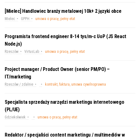
[Mielec] Handlowiec branży metalowej 10k+ 2 języki obce
Mielec
GPPH
umowa o pracę, pełny etat
Programista frontend engineer 8-14 tys/m-c UoP (JS React
Node.js)
Rzeszów
VirtusLab
umowa o pracę, pełny etat
Project manager / Product Owner (senior PM/PO) –
IT/marketing
Rzeszów / zdalnie
kontrakt, faktura, umowa cywilnoprawna
Specjalista sprzedaży narzędzi marketingu internetowego
(PL/UE)
Gdziekolwiek
umowa o pracę, pełny etat
Redaktor / specjaliści content marketingu / multimediów w