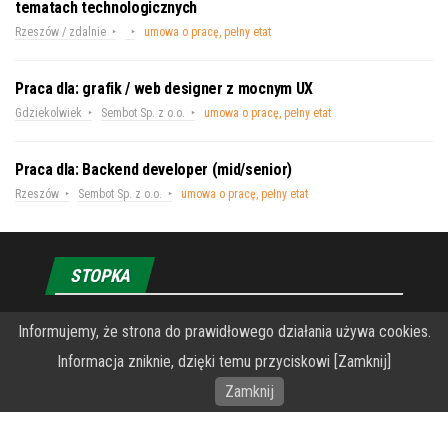
tematach technologicznych
Rzeszów / zdalnie
umowa o pracę, pełny etat
Praca dla: grafik / web designer z mocnym UX
Gdziekolwiek
Sembot Sp. z o.o.
umowa o pracę, pełny etat
Praca dla: Backend developer (mid/senior)
Rzeszów
Sembot Sp. z o.o.
umowa o pracę, pełny etat
STOPKA
O Fundacji PRZEkarpacie
Informujemy, że strona do prawidłowego działania używa cookies.
Informacja zniknie, dzięki temu przyciskowi [Zamknij]
Wykonanie portalu – specjaliści stron www WordPress
Zamknij