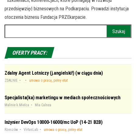
szkoleniach, konferencjach, które pomagają w rozwoju
przedsięwzięć biznesowych na Podkarpaciu. Prowadzi instytucja
otoczenia biznesu Fundacja PRZEkarpacie.
Szukaj:
OFERTY PRACY:
Zdalny Agent Lotniczy (j.angielski!) (w ciągu dnia)
ZDALNIE
umowa o pracę, pełny etat
Specjalista(ka) marketingu w mediach społecznościowych
Malinie k.Mielca
Mia Calnea
Inżynier DevOps 10000-16000/mc UoP (14-21 B2B)
Rzeszów
VirtusLab
umowa o pracę, pełny etat