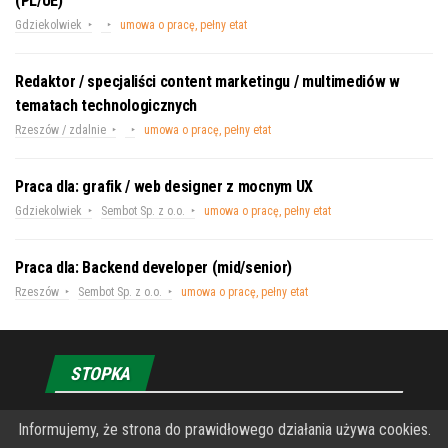
(PL/UE)
Gdziekolwiek
umowa o pracę, pełny etat
Redaktor / specjaliści content marketingu / multimediów w
tematach technologicznych
Rzeszów / zdalnie
umowa o pracę, pełny etat
Praca dla: grafik / web designer z mocnym UX
Gdziekolwiek
Sembot Sp. z o.o.
umowa o pracę, pełny etat
Praca dla: Backend developer (mid/senior)
Rzeszów
Sembot Sp. z o.o.
umowa o pracę, pełny etat
STOPKA
Informujemy, że strona do prawidłowego działania używa cookies.
O Fundacji PRZEkarpacie