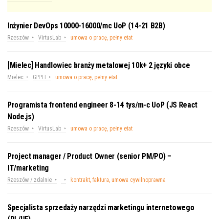
Inżynier DevOps 10000-16000/mc UoP (14-21 B2B)
Rzeszów
VirtusLab
umowa o pracę, pełny etat
[Mielec] Handlowiec branży metalowej 10k+ 2 języki obce
Mielec
GPPH
umowa o pracę, pełny etat
Programista frontend engineer 8-14 tys/m-c UoP (JS React
Node.js)
Rzeszów
VirtusLab
umowa o pracę, pełny etat
Project manager / Product Owner (senior PM/PO) –
IT/marketing
Rzeszów / zdalnie
kontrakt, faktura, umowa cywilnoprawna
Specjalista sprzedaży narzędzi marketingu internetowego