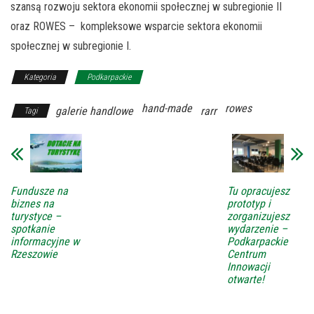
szansą rozwoju sektora ekonomii społecznej w subregionie II
oraz ROWES – kompleksowe wsparcie sektora ekonomii
społecznej w subregionie I.
Kategoria
Podkarpackie
hand-made
rowes
galerie handlowe
rarr
Tagi
Fundusze na
Tu opracujesz
biznes na
prototyp i
turystyce –
zorganizujesz
spotkanie
wydarzenie –
informacyjne w
Podkarpackie
Rzeszowie
Centrum
Innowacji
otwarte!