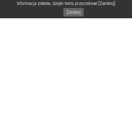
Informacja zniknie, dzięki temu przyciskowi [Zamknij]
Wykonanie portalu – specjaliści stron www WordPress
Zamknij