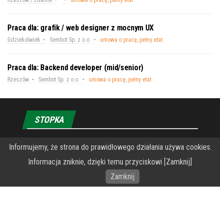
Rzeszów / zdalnie
umowa o pracę, pełny etat
Praca dla: grafik / web designer z mocnym UX
Gdziekolwiek
Sembot Sp. z o.o.
umowa o pracę, pełny etat
Praca dla: Backend developer (mid/senior)
Rzeszów
Sembot Sp. z o.o.
umowa o pracę, pełny etat
STOPKA
Informujemy, że strona do prawidłowego działania używa cookies.
O Fundacji PRZEkarpacie
Informacja zniknie, dzięki temu przyciskowi [Zamknij]
Wykonanie portalu – specjaliści stron www WordPress
Zamknij