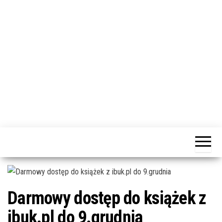
j
ę
dotacja
Portal
praca
PRZEkarpacie
kompetencje
kontakty
– dotacje,
wydarzenia,
szkolenia dla
firm
Darmowy dostęp do książek z
ibuk.pl do 9.grudnia