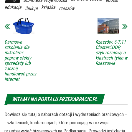
Biblioteka Wojewódzka
ebooki
edukacja
książka
ibuk.pl
rzeszów
Darmowe
Rzeszów: 6-7.11
szkolenia dla
ClusterCOOP,
mikrofirm:
czyli rozmowy o
popraw efekty
klastrach tylko w
sprzedaży lub
Rzeszowie
zacznij
handlować przez
Internet
WITAMY NA PORTALU PRZEKARPACIE.PL
Dowiesz się tutaj o naborach dotacji i wydarzeniach branżowych –
szkoleniach, konferencjach, które pomagają w rozwoju
przedsięwzięć biznesowych na Podkarpaciu. Prowadzi instytucja