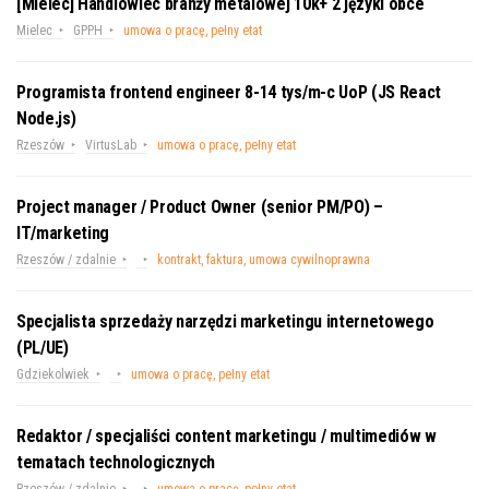
[Mielec] Handlowiec branży metalowej 10k+ 2 języki obce
Mielec
GPPH
umowa o pracę, pełny etat
Programista frontend engineer 8-14 tys/m-c UoP (JS React
Node.js)
Rzeszów
VirtusLab
umowa o pracę, pełny etat
Project manager / Product Owner (senior PM/PO) –
IT/marketing
Rzeszów / zdalnie
kontrakt, faktura, umowa cywilnoprawna
Specjalista sprzedaży narzędzi marketingu internetowego
(PL/UE)
Gdziekolwiek
umowa o pracę, pełny etat
Redaktor / specjaliści content marketingu / multimediów w
tematach technologicznych