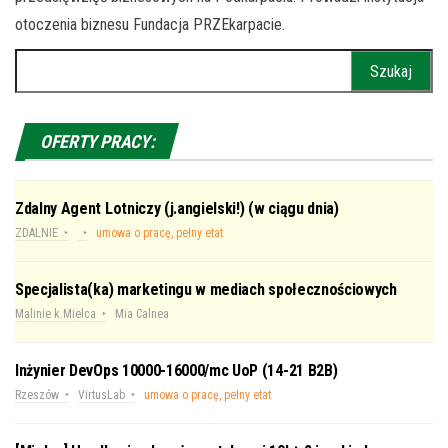
otoczenia biznesu Fundacja PRZEkarpacie.
Szukaj:
OFERTY PRACY:
Zdalny Agent Lotniczy (j.angielski!) (w ciągu dnia)
ZDALNIE
umowa o pracę, pełny etat
Specjalista(ka) marketingu w mediach społecznościowych
Malinie k.Mielca
Mia Calnea
Inżynier DevOps 10000-16000/mc UoP (14-21 B2B)
Rzeszów
VirtusLab
umowa o pracę, pełny etat