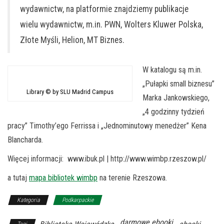
wydawnictw, na platformie znajdziemy publikacje
wielu wydawnictw, m.in. PWN, Wolters Kluwer Polska,
Złote Myśli, Helion, MT Biznes.
W katalogu są m.in.
„Pułapki small biznesu”
Library © by SLU Madrid Campus
Marka Jankowskiego,
„4 godzinny tydzień
pracy” Timothy’ego Ferrissa i „Jednominutowy menedżer” Kena
Blancharda.
Więcej informacji: www.ibuk.pl | http://www.wimbp.rzeszow.pl/
a tutaj
mapa bibliotek wimbp
na terenie Rzeszowa.
Kategoria
Podkarpackie
darmowe ebooki
Tagi