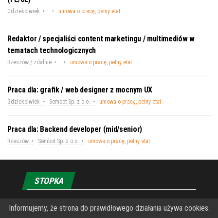
Gdziekolwiek
umowa o pracę, pełny etat
Redaktor / specjaliści content marketingu / multimediów w
tematach technologicznych
Rzeszów / zdalnie
umowa o pracę, pełny etat
Praca dla: grafik / web designer z mocnym UX
Gdziekolwiek
Sembot Sp. z o.o.
umowa o pracę, pełny etat
Praca dla: Backend developer (mid/senior)
Rzeszów
Sembot Sp. z o.o.
umowa o pracę, pełny etat
STOPKA
O Fundacji PRZEkarpacie
Informujemy, że strona do prawidłowego działania używa cookies.