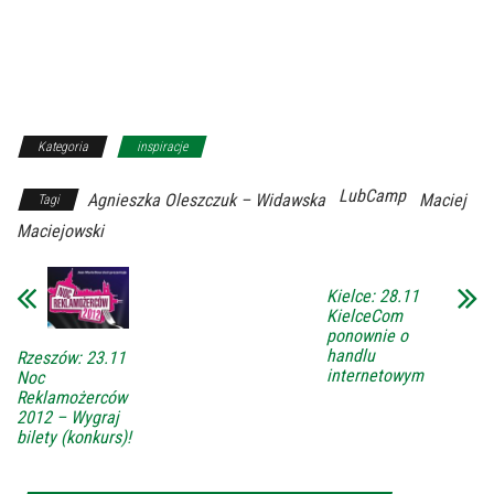
Kategoria
inspiracje
LubCamp
Agnieszka Oleszczuk – Widawska
Maciej
Tagi
Maciejowski
Kielce: 28.11
KielceCom
ponownie o
handlu
Rzeszów: 23.11
internetowym
Noc
Reklamożerców
2012 – Wygraj
bilety (konkurs)!