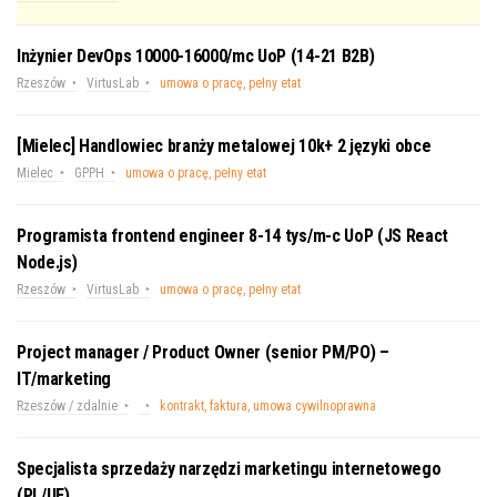
Inżynier DevOps 10000-16000/mc UoP (14-21 B2B)
Rzeszów
VirtusLab
umowa o pracę, pełny etat
[Mielec] Handlowiec branży metalowej 10k+ 2 języki obce
Mielec
GPPH
umowa o pracę, pełny etat
Programista frontend engineer 8-14 tys/m-c UoP (JS React
Node.js)
Rzeszów
VirtusLab
umowa o pracę, pełny etat
Project manager / Product Owner (senior PM/PO) –
IT/marketing
Rzeszów / zdalnie
kontrakt, faktura, umowa cywilnoprawna
Specjalista sprzedaży narzędzi marketingu internetowego
(PL/UE)