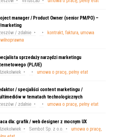
zeszów
VirtusLab
umowa o pracę, pełny etat
oject manager / Product Owner (senior PM/PO) –
T/marketing
eszów / zdalnie
kontrakt, faktura, umowa
ywilnoprawna
ecjalista sprzedaży narzędzi marketingu
nternetowego (PL/UE)
ziekolwiek
umowa o pracę, pełny etat
daktor / specjaliści content marketingu /
ultimediów w tematach technologicznych
eszów / zdalnie
umowa o pracę, pełny etat
aca dla: grafik / web designer z mocnym UX
ziekolwiek
Sembot Sp. z o.o.
umowa o pracę,
łny etat