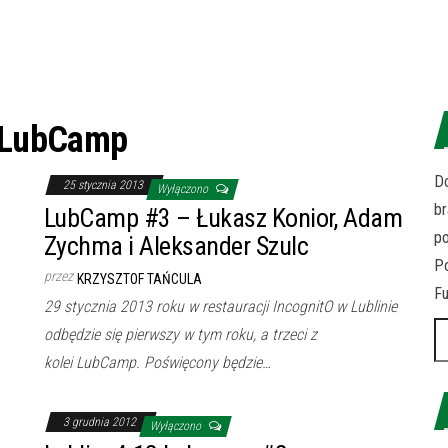
LubCamp
Do
25 stycznia 2013
Wyłączono
br
LubCamp #3 – Łukasz Konior, Adam
p
Zychma i Aleksander Szulc
Po
przez
KRZYSZTOF TAŃCULA
Fu
29 stycznia 2013 roku w restauracji IncognitO w Lublinie
Sz
odbędzie się pierwszy w tym roku, a trzeci z
kolei LubCamp. Poświęcony będzie…
3 grudnia 2012
Wyłączono