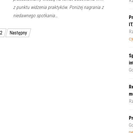
R
z punktu widzenia praktyków. Poniżej nagrania z
niedawnego spotkania…
Pr
I
Rz
2
Następny
c
Sp
i
Gd
Re
m
Rz
Pr
Gd
pe