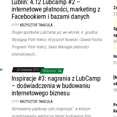
Lublin: 4.12 Lubcamp #2 –
internetowe płatności, marketing z
Zd
Z
Facebookiem i bazami danych
przez
KRZYSZTOF TAŃCULA
Sp
Drugie spotkanie LubCamp już we wtorek, 4. grudnia.
s
Wystąpią Piotr Kiełcz, Krzysztof Nowicki i Dawid Pacha.
Ma
Program: Piotr Kiełcz, Sales Manager płatności
internetowych…
I
R
23 listopada 2012
Wyłączono
Inspiracje #3: nagrania z LubCamp
[M
o
– doświadczenia w budowaniu
Mi
internetowego biznesu
przez
KRZYSZTOF TAŃCULA
Pr
Wznawiamy piątkowy cykl „Inspiracje”, w którym
Re
przedstawiamy wiedzę na temat budowania firm