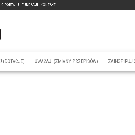
O PORTALU I FUNDACJI | KONTAKT
Portal
dotacja
praca
PRZEkarpacie
kompetencje
kontakty
– dotacje,
wydarzenia,
szkolenia dla
! (DOTACJE)
UWAŻAJ! (ZMIANY PRZEPISÓW)
ZAINSPIRUJ S
firm