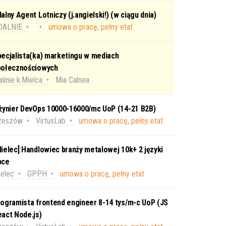
alny Agent Lotniczy (j.angielski!) (w ciągu dnia)
DALNIE
umowa o pracę, pełny etat
ecjalista(ka) marketingu w mediach
połecznościowych
linie k.Mielca
Mia Calnea
nżynier DevOps 10000-16000/mc UoP (14-21 B2B)
zeszów
VirtusLab
umowa o pracę, pełny etat
ielec] Handlowiec branży metalowej 10k+ 2 języki
bce
elec
GPPH
umowa o pracę, pełny etat
ogramista frontend engineer 8-14 tys/m-c UoP (JS
act Node.js)