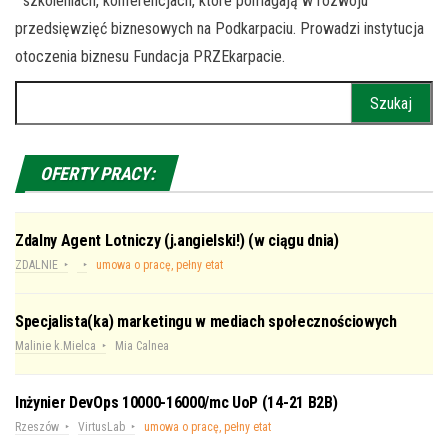
szkoleniach, konferencjach, które pomagają w rozwoju
przedsięwzięć biznesowych na Podkarpaciu. Prowadzi instytucja
otoczenia biznesu Fundacja PRZEkarpacie.
Szukaj:
OFERTY PRACY:
Zdalny Agent Lotniczy (j.angielski!) (w ciągu dnia)
ZDALNIE
umowa o pracę, pełny etat
Specjalista(ka) marketingu w mediach społecznościowych
Malinie k.Mielca
Mia Calnea
Inżynier DevOps 10000-16000/mc UoP (14-21 B2B)
Rzeszów
VirtusLab
umowa o pracę, pełny etat