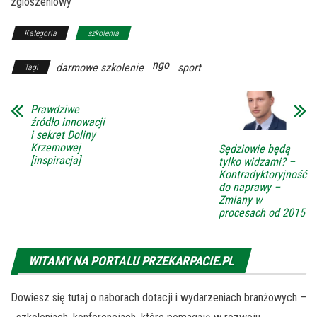
zgloszeniowy
Kategoria
szkolenia
ngo
darmowe szkolenie
sport
Tagi
Prawdziwe
źródło innowacji
i sekret Doliny
Krzemowej
Sędziowie będą
[inspiracja]
tylko widzami? –
Kontradyktoryjność
do naprawy –
Zmiany w
procesach od 2015
WITAMY NA PORTALU PRZEKARPACIE.PL
Dowiesz się tutaj o naborach dotacji i wydarzeniach branżowych –