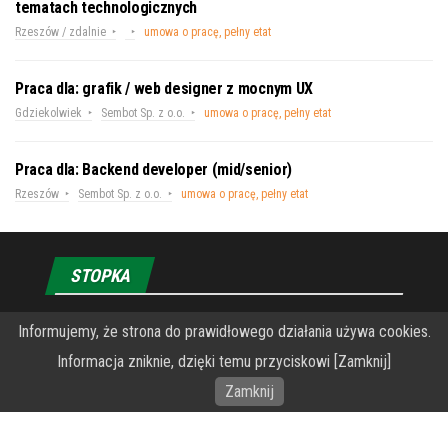
tematach technologicznych
Rzeszów / zdalnie
umowa o pracę, pełny etat
Praca dla: grafik / web designer z mocnym UX
Gdziekolwiek
Sembot Sp. z o.o.
umowa o pracę, pełny etat
Praca dla: Backend developer (mid/senior)
Rzeszów
Sembot Sp. z o.o.
umowa o pracę, pełny etat
STOPKA
O Fundacji PRZEkarpacie
Informujemy, że strona do prawidłowego działania używa cookies.
Informacja zniknie, dzięki temu przyciskowi [Zamknij]
Wykonanie portalu – specjaliści stron www WordPress
Zamknij