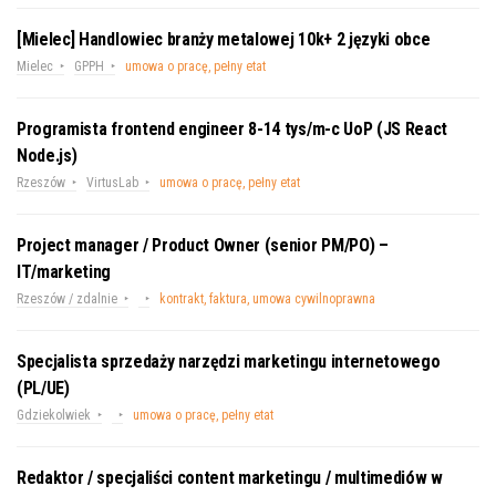
[Mielec] Handlowiec branży metalowej 10k+ 2 języki obce
Mielec
GPPH
umowa o pracę, pełny etat
Programista frontend engineer 8-14 tys/m-c UoP (JS React
Node.js)
Rzeszów
VirtusLab
umowa o pracę, pełny etat
Project manager / Product Owner (senior PM/PO) –
IT/marketing
Rzeszów / zdalnie
kontrakt, faktura, umowa cywilnoprawna
Specjalista sprzedaży narzędzi marketingu internetowego
(PL/UE)
Gdziekolwiek
umowa o pracę, pełny etat
Redaktor / specjaliści content marketingu / multimediów w