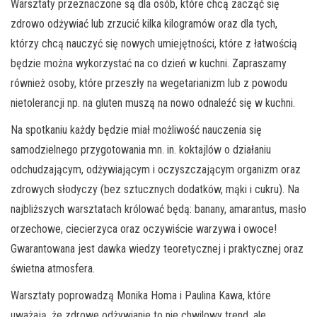
Warsztaty przeznaczone są dla osób, które chcą zacząć się
zdrowo odżywiać lub zrzucić kilka kilogramów oraz dla tych,
którzy chcą nauczyć się nowych umiejętności, które z łatwością
będzie można wykorzystać na co dzień w kuchni. Zapraszamy
również osoby, które przeszły na wegetarianizm lub z powodu
nietolerancji np. na gluten muszą na nowo odnaleźć się w kuchni.
Na spotkaniu każdy będzie miał możliwość nauczenia się
samodzielnego przygotowania mn. in. koktajlów o działaniu
odchudzającym, odżywiającym i oczyszczającym organizm oraz
zdrowych słodyczy (bez sztucznych dodatków, mąki i cukru). Na
najbliższych warsztatach królować będą: banany, amarantus, masło
orzechowe, ciecierzyca oraz oczywiście warzywa i owoce!
Gwarantowana jest dawka wiedzy teoretycznej i praktycznej oraz
świetna atmosfera.
Warsztaty poprowadzą Monika Homa i Paulina Kawa, które
uważają, że zdrowe odżywianie to nie chwilowy trend, ale