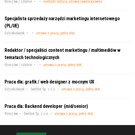
Rzeszów / zdalnie
kontrakt, faktura, umowa cywilnoprawna
Specjalista sprzedaży narzędzi marketingu internetowego
(PL/UE)
Gdziekolwiek
umowa o pracę, pełny etat
Redaktor / specjaliści content marketingu / multimediów w
tematach technologicznych
Rzeszów / zdalnie
umowa o pracę, pełny etat
Praca dla: grafik / web designer z mocnym UX
Gdziekolwiek
Sembot Sp. z o.o.
umowa o pracę, pełny etat
Praca dla: Backend developer (mid/senior)
Rzeszów
Sembot Sp. z o.o.
umowa o pracę, pełny etat