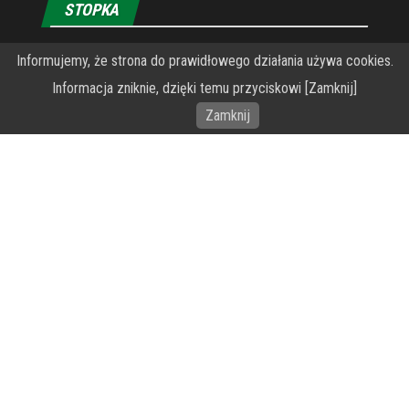
STOPKA
O Fundacji PRZEkarpacie
Informujemy, że strona do prawidłowego działania używa cookies.
Informacja zniknie, dzięki temu przyciskowi [Zamknij]
Wykonanie portalu – specjaliści stron www WordPress
Zamknij