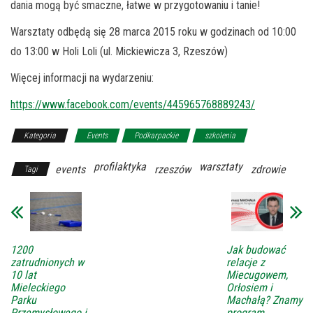
dania mogą być smaczne, łatwe w przygotowaniu i tanie!
Warsztaty odbędą się 28 marca 2015 roku w godzinach od 10:00
do 13:00 w Holi Loli (ul. Mickiewicza 3, Rzeszów)
Więcej informacji na wydarzeniu:
https://www.facebook.com/events/445965768889243/
Kategoria
Events
Podkarpackie
szkolenia
profilaktyka
warsztaty
events
rzeszów
zdrowie
Tagi
1200
Jak budować
zatrudnionych w
relacje z
10 lat
Miecugowem,
Mieleckiego
Orłosiem i
Parku
Machałą? Znamy
Przemysłowego i
program