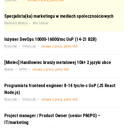
Specjalista(ka) marketingu w mediach społecznościowych
Malinie k.Mielca
Mia Calnea
Inżynier DevOps 10000-16000/mc UoP (14-21 B2B)
Rzeszów
VirtusLab
umowa o pracę, pełny etat
[Mielec] Handlowiec branży metalowej 10k+ 2 języki obce
Mielec
GPPH
umowa o pracę, pełny etat
Programista frontend engineer 8-14 tys/m-c UoP (JS React
Node.js)
Rzeszów
VirtusLab
umowa o pracę, pełny etat
Project manager / Product Owner (senior PM/PO) –
IT/marketing