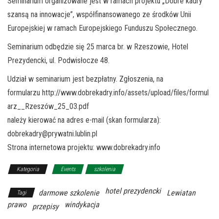
Seminarium organizowane jest w ramach projektu „Dobre kadry
szansą na innowacje”, współfinansowanego ze środków Unii
Europejskiej w ramach Europejskiego Funduszu Społecznego.
Seminarium odbędzie się 25 marca br. w Rzeszowie, Hotel
Prezydencki, ul. Podwisłocze 48.
Udział w seminarium jest bezpłatny. Zgłoszenia, na
formularzu http://www.dobrekadry.info/assets/upload/files/formul
arz__Rzeszów_25_03.pdf
należy kierować na adres e-mail (skan formularza):
dobrekadry@prywatni.lublin.pl
Strona internetowa projektu: www.dobrekadry.info
Kategoria
Events
szkolenia
hotel prezydencki
darmowe szkolenie
Lewiatan
Tagi
prawo
windykacja
przepisy