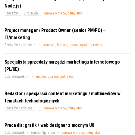
Node.js)
Rzeszów
VirtusLab
umowa o pracę, pełny etat
Project manager / Product Owner (senior PM/PO) –
IT/marketing
Rzeszów / zdalnie
kontrakt, faktura, umowa cywilnoprawna
Specjalista sprzedaży narzędzi marketingu internetowego
(PL/UE)
Gdziekolwiek
umowa o pracę, pełny etat
Redaktor / specjaliści content marketingu / multimediów w
tematach technologicznych
Rzeszów / zdalnie
umowa o pracę, pełny etat
Praca dla: grafik / web designer z mocnym UX
Gdziekolwiek
Sembot Sp. z o.o.
umowa o pracę, pełny etat