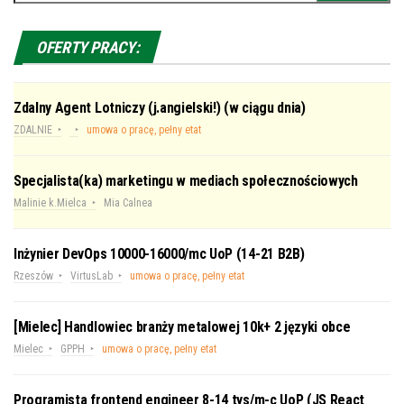
OFERTY PRACY:
Zdalny Agent Lotniczy (j.angielski!) (w ciągu dnia)
ZDALNIE
umowa o pracę, pełny etat
Specjalista(ka) marketingu w mediach społecznościowych
Malinie k.Mielca
Mia Calnea
Inżynier DevOps 10000-16000/mc UoP (14-21 B2B)
Rzeszów
VirtusLab
umowa o pracę, pełny etat
[Mielec] Handlowiec branży metalowej 10k+ 2 języki obce
Mielec
GPPH
umowa o pracę, pełny etat
Programista frontend engineer 8-14 tys/m-c UoP (JS React