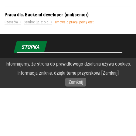
Praca dla: Backend developer (mid/senior)
Rzeszów
Sembot Sp. z o.o.
umowa o pracę, pełny etat
STOPKA
O Fundacji PRZEkarpacie
Informujemy, że strona do prawidłowego działania używa cookies.
Informacja zniknie, dzięki temu przyciskowi [Zamknij]
Wykonanie portalu – specjaliści stron www WordPress
Zamknij