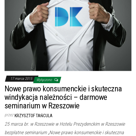
17 marca 2015
Wyłączono
Nowe prawo konsumenckie i skuteczna
windykacja należności – darmowe
seminarium w Rzeszowie
przez
KRZYSZTOF TAŃCULA
25 marca br. w Rzeszowie w Hotelu Prezydenckim w Rzeszowie
bezpłatne seminarium „Nowe prawo konsumenckie i skuteczna