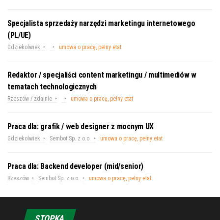
Specjalista sprzedaży narzędzi marketingu internetowego
(PL/UE)
Gdziekolwiek
umowa o pracę, pełny etat
Redaktor / specjaliści content marketingu / multimediów w
tematach technologicznych
Rzeszów / zdalnie
umowa o pracę, pełny etat
Praca dla: grafik / web designer z mocnym UX
Gdziekolwiek
Sembot Sp. z o.o.
umowa o pracę, pełny etat
Praca dla: Backend developer (mid/senior)
Rzeszów
Sembot Sp. z o.o.
umowa o pracę, pełny etat
STOPKA