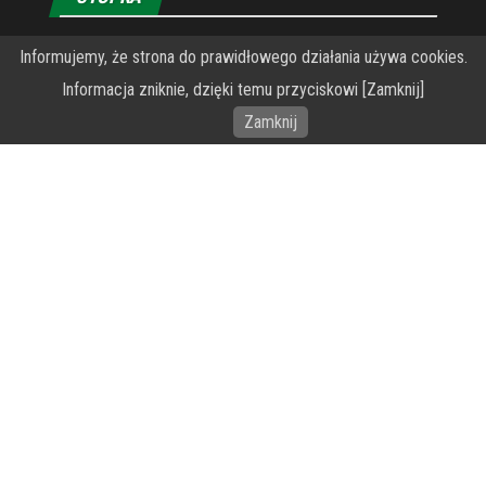
Informujemy, że strona do prawidłowego działania używa cookies.
O Fundacji PRZEkarpacie
Informacja zniknie, dzięki temu przyciskowi [Zamknij]
Wykonanie portalu – specjaliści stron www WordPress
Zamknij