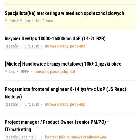
Specjalista(ka) marketingu w mediach społecznościowych
Malinie k.Mielca
Mia Calnea
Inżynier DevOps 10000-16000/mc UoP (14-21 B2B)
Rzeszów
VirtusLab
umowa o pracę, pełny etat
[Mielec] Handlowiec branży metalowej 10k+ 2 języki obce
Mielec
GPPH
umowa o pracę, pełny etat
Programista frontend engineer 8-14 tys/m-c UoP (JS React
Node.js)
Rzeszów
VirtusLab
umowa o pracę, pełny etat
Project manager / Product Owner (senior PM/PO) –
IT/marketing
Rzeszów / zdalnie
kontrakt, faktura, umowa cywilnoprawna