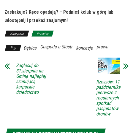
Zaskakuje? Ręce opadają? – Podnieś kciuk w górę lub
udostępnij i przekaż znajomym!
Kategoria
Przepisy
Gospoda u Sióstr
prawo
Dębica
koncesje
Tagi
Zagłosuj do
31.sierpnia na
Gminę najlepiej
szanującą
Rzeszów: 11
karpackie
października
dziedzictwo
pierwsze z
regularnych
spotkań
pasjonatów
dronów