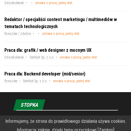
Gdziekolwiek
umowa o pracę, pełny etat
Redaktor / specjaliści content marketingu / multimediów w
tematach technologicznych
Rzeszów / zdalnie
umowa o pracę, pełny etat
Praca dla: grafik / web designer z mocnym UX
Gdziekolwiek
Sembot Sp. z o.o.
umowa o pracę, pełny etat
Praca dla: Backend developer (mid/senior)
Rzeszów
Sembot Sp. z o.o.
umowa o pracę, pełny etat
STOPKA
Informujemy, że strona do prawidłowego działania używa cookies.
O Fundacji PRZEkarpacie
Informacja zniknie, dzięki temu przyciskowi [Zamknij]