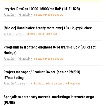
Inżynier DevOps 10000-16000/mc UoP (14-21 B2B)
Rzeszów
VirtusLab
umowa o pracę, pełny etat
[Mielec] Handlowiec branży metalowej 10k+ 2 języki obce
Mielec
GPPH
umowa o pracę, pełny etat
Programista frontend engineer 8-14 tys/m-c UoP (JS React
Node.js)
Rzeszów
VirtusLab
umowa o pracę, pełny etat
Project manager / Product Owner (senior PM/PO) –
IT/marketing
Rzeszów / zdalnie
kontrakt, faktura, umowa cywilnoprawna
Specjalista sprzedaży narzędzi marketingu internetowego
(PL/UE)