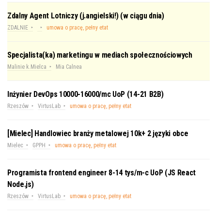
Zdalny Agent Lotniczy (j.angielski!) (w ciągu dnia)
ZDALNIE
umowa o pracę, pełny etat
Specjalista(ka) marketingu w mediach społecznościowych
Malinie k.Mielca
Mia Calnea
Inżynier DevOps 10000-16000/mc UoP (14-21 B2B)
Rzeszów
VirtusLab
umowa o pracę, pełny etat
[Mielec] Handlowiec branży metalowej 10k+ 2 języki obce
Mielec
GPPH
umowa o pracę, pełny etat
Programista frontend engineer 8-14 tys/m-c UoP (JS React
Node.js)
Rzeszów
VirtusLab
umowa o pracę, pełny etat