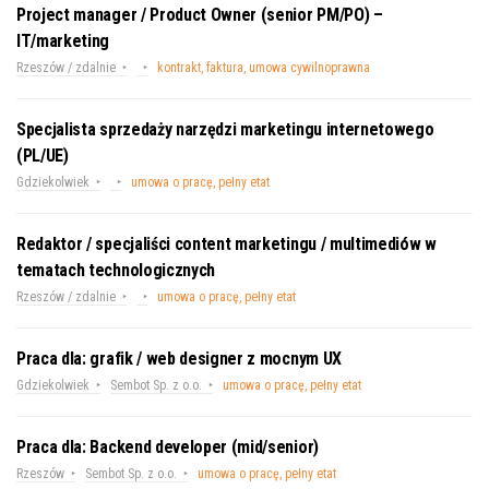
Project manager / Product Owner (senior PM/PO) –
IT/marketing
Rzeszów / zdalnie
kontrakt, faktura, umowa cywilnoprawna
Specjalista sprzedaży narzędzi marketingu internetowego
(PL/UE)
Gdziekolwiek
umowa o pracę, pełny etat
Redaktor / specjaliści content marketingu / multimediów w
tematach technologicznych
Rzeszów / zdalnie
umowa o pracę, pełny etat
Praca dla: grafik / web designer z mocnym UX
Gdziekolwiek
Sembot Sp. z o.o.
umowa o pracę, pełny etat
Praca dla: Backend developer (mid/senior)
Rzeszów
Sembot Sp. z o.o.
umowa o pracę, pełny etat