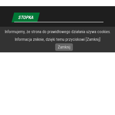
STOPKA
Informujemy, że strona do prawidłowego działania używa cookies.
O Fundacji PRZEkarpacie
Informacja zniknie, dzięki temu przyciskowi [Zamknij]
Wykonanie portalu – specjaliści stron www WordPress
Zamknij