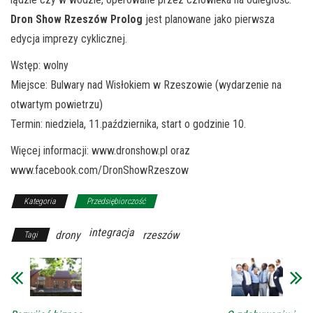
Dron Show Rzeszów Prolog
jest planowane jako pierwsza
edycja imprezy cyklicznej.
Wstęp: wolny
Miejsce: Bulwary nad Wisłokiem w Rzeszowie (wydarzenie na
otwartym powietrzu)
Termin: niedziela, 11.października, start o godzinie 10.
Więcej informacji: www.dronshow.pl oraz
www.facebook.com/DronShowRzeszow
Kategoria
Przedsiębiorczość
integracja
drony
rzeszów
Tagi