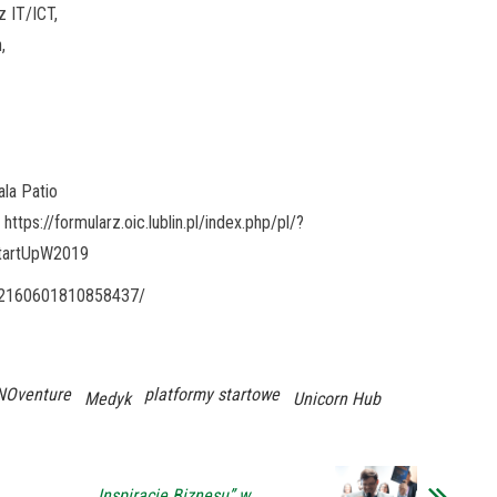
 IT/ICT,
,
ala Patio
ttps://formularz.oic.lublin.pl/index.php/pl/?
tartUpW2019
s/2160601810858437/
NOventure
platformy startowe
Medyk
Unicorn Hub
„Inspiracje Biznesu” w