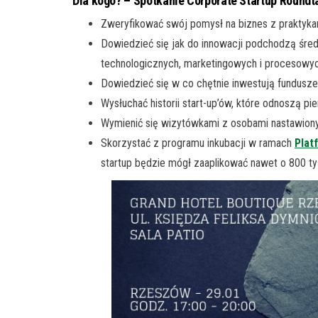
Dla kogo? – Spotkanie Corporate Startup Roundtab
Zweryfikować swój pomysł na biznes z praktyka
Dowiedzieć się jak do innowacji podchodzą średn
technologicznych, marketingowych i procesowyc
Dowiedzieć się w co chętnie inwestują fundusze 
Wysłuchać historii start-up’ów, które odnoszą p
Wymienić się wizytówkami z osobami nastawiony
Skorzystać z programu inkubacji w ramach
Plat
startup będzie mógł zaaplikować nawet o 800 tys