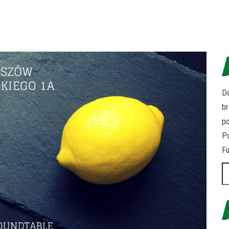
Do
br
p
Po
Fu
Sz