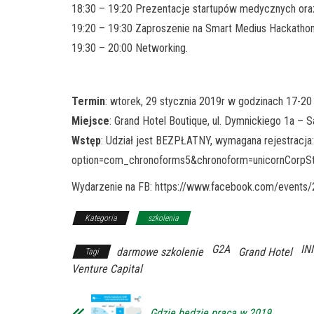
18:30 – 19:20 Prezentacje startupów medycznych oraz
19:20 – 19:30 Zaproszenie na Smart Medius Hackathon
19:30 – 20:00 Networking.
Termin
: wtorek, 29 stycznia 2019r w godzinach 17-20
Miejsce
: Grand Hotel Boutique, ul. Dymnickiego 1a – S
Wstęp
: Udział jest BEZPŁATNY, wymagana rejestracja: h
option=com_chronoforms5&chronoform=unicornCorpS
Wydarzenie na FB: https://www.facebook.com/event
Kategoria
szkolenia
G2A
IN
darmowe szkolenie
Grand Hotel
Tagi
Venture Capital
Gdzie będzie praca w 2019