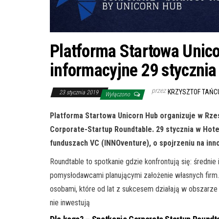
Platforma Startowa Unic
informacyjne 29 stycznia
przez
KRZYSZTOF TAŃC
23 stycznia 2019
Wyłączono
Platforma Startowa Unicorn Hub organizuje w Rz
Corporate-Startup Roundtable. 29 stycznia w Hote
funduszach VC (INNOventure), o spojrzeniu na in
Roundtable to spotkanie gdzie konfrontują się: średnie 
pomysłodawcami planującymi założenie własnych fir
osobami, które od lat z sukcesem działają w obszarze 
nie inwestują