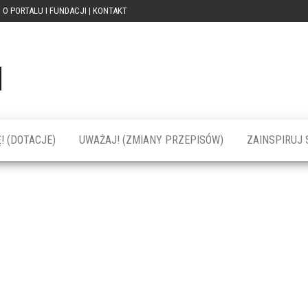
O PORTALU I FUNDACJI | KONTAKT
Portal
dotacja
praca
PRZEkarpacie
kompetencje
kontakty
– dotacje,
wydarzenia,
szkolenia dla
! (DOTACJE)
UWAŻAJ! (ZMIANY PRZEPISÓW)
ZAINSPIRUJ S
firm