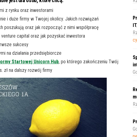
le jest dla osób, które chcą:
R
mi z rynku oraz inwestorami
Pr
ie i duże firmy w Twojej okolicy. Jakich rozwiązań
I
h poszukują oraz jak rozpocząć z nimi współpracę
Rz
venture capital oraz jak pozyskać inwestora
c
ierwsze sukcesy
mi na działania przedsiębiorcze
Sp
formy Startowej Unicorn Hub
, po którego zakończeniu Twój
i
. zł na dalszy rozwój firmy
Gd
Re
m
Rz
Pr
Gd
pe