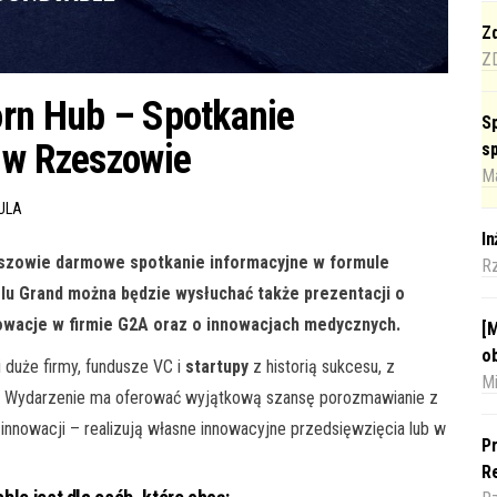
Zd
Z
orn Hub – Spotkanie
Sp
 w Rzeszowie
s
Ma
ULA
I
eszowie darmowe spotkanie informacyjne w formule
R
lu Grand można będzie wysłuchać także prezentacji o
nowacje w firmie G2A oraz o innowacjach medycznych.
[M
o
i duże firmy, fundusze VC i
startupy
z historią sukcesu, z
Mi
m. Wydarzenie ma oferować wyjątkową szansę porozmawianie z
innowacji – realizują własne innowacyjne przedsięwzięcia lub w
Pr
Re