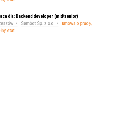
aca dla: Backend developer (mid/senior)
zeszów
Sembot Sp. z o.o.
umowa o pracę,
łny etat