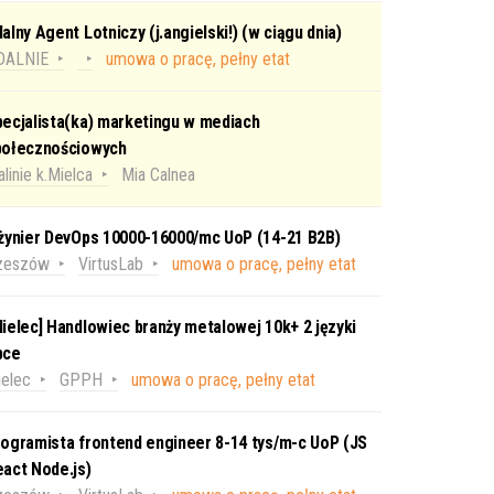
alny Agent Lotniczy (j.angielski!) (w ciągu dnia)
DALNIE
umowa o pracę, pełny etat
ecjalista(ka) marketingu w mediach
połecznościowych
linie k.Mielca
Mia Calnea
nżynier DevOps 10000-16000/mc UoP (14-21 B2B)
zeszów
VirtusLab
umowa o pracę, pełny etat
ielec] Handlowiec branży metalowej 10k+ 2 języki
bce
elec
GPPH
umowa o pracę, pełny etat
ogramista frontend engineer 8-14 tys/m-c UoP (JS
act Node.js)