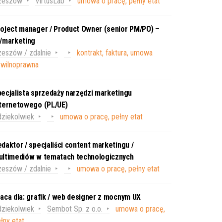
zeszów
VirtusLab
umowa o pracę, pełny etat
oject manager / Product Owner (senior PM/PO) –
T/marketing
eszów / zdalnie
kontrakt, faktura, umowa
ywilnoprawna
ecjalista sprzedaży narzędzi marketingu
nternetowego (PL/UE)
ziekolwiek
umowa o pracę, pełny etat
daktor / specjaliści content marketingu /
ultimediów w tematach technologicznych
eszów / zdalnie
umowa o pracę, pełny etat
aca dla: grafik / web designer z mocnym UX
ziekolwiek
Sembot Sp. z o.o.
umowa o pracę,
łny etat