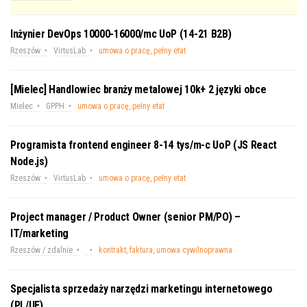
Inżynier DevOps 10000-16000/mc UoP (14-21 B2B)
Rzeszów
VirtusLab
umowa o pracę, pełny etat
[Mielec] Handlowiec branży metalowej 10k+ 2 języki obce
Mielec
GPPH
umowa o pracę, pełny etat
Programista frontend engineer 8-14 tys/m-c UoP (JS React
Node.js)
Rzeszów
VirtusLab
umowa o pracę, pełny etat
Project manager / Product Owner (senior PM/PO) –
IT/marketing
Rzeszów / zdalnie
kontrakt, faktura, umowa cywilnoprawna
Specjalista sprzedaży narzędzi marketingu internetowego
(PL/UE)