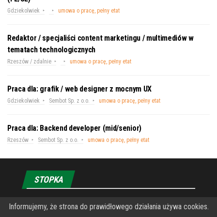
Gdziekolwiek
umowa o pracę, pełny etat
Redaktor / specjaliści content marketingu / multimediów w
tematach technologicznych
Rzeszów / zdalnie
umowa o pracę, pełny etat
Praca dla: grafik / web designer z mocnym UX
Gdziekolwiek
Sembot Sp. z o.o.
umowa o pracę, pełny etat
Praca dla: Backend developer (mid/senior)
Rzeszów
Sembot Sp. z o.o.
umowa o pracę, pełny etat
STOPKA
Informujemy, że strona do prawidłowego działania używa cookies.
O Fundacji PRZEkarpacie