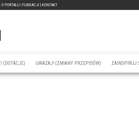
O PORTALU I FUNDACJI | KONTAKT
Portal
dotacja
praca
PRZEkarpacie
kompetencje
kontakty
– dotacje,
wydarzenia,
szkolenia dla
! (DOTACJE)
UWAŻAJ! (ZMIANY PRZEPISÓW)
ZAINSPIRUJ S
firm