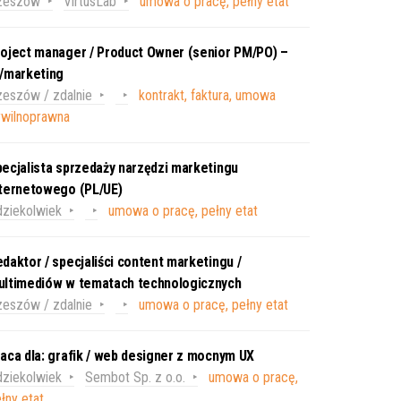
zeszów
VirtusLab
umowa o pracę, pełny etat
oject manager / Product Owner (senior PM/PO) –
T/marketing
eszów / zdalnie
kontrakt, faktura, umowa
ywilnoprawna
ecjalista sprzedaży narzędzi marketingu
nternetowego (PL/UE)
ziekolwiek
umowa o pracę, pełny etat
daktor / specjaliści content marketingu /
ultimediów w tematach technologicznych
eszów / zdalnie
umowa o pracę, pełny etat
aca dla: grafik / web designer z mocnym UX
ziekolwiek
Sembot Sp. z o.o.
umowa o pracę,
łny etat