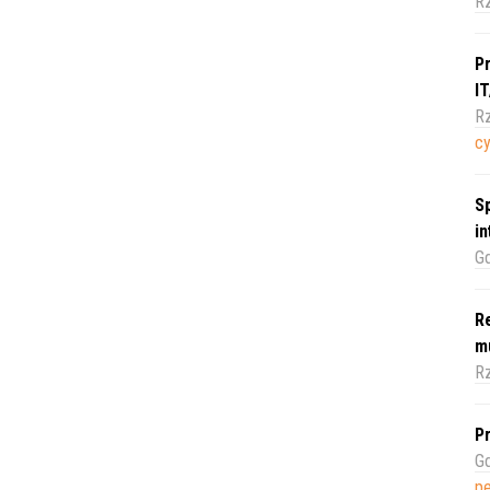
R
Pr
I
Rz
c
Sp
i
Gd
Re
m
Rz
Pr
Gd
pe