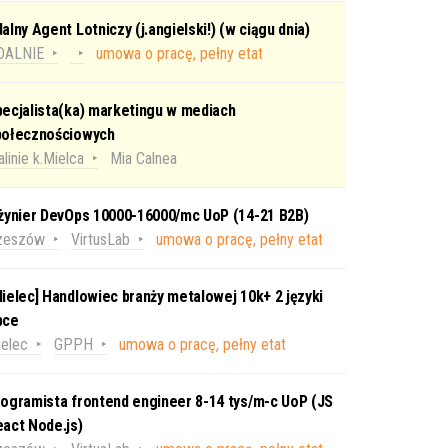
alny Agent Lotniczy (j.angielski!) (w ciągu dnia)
DALNIE
umowa o pracę, pełny etat
ecjalista(ka) marketingu w mediach
połecznościowych
linie k.Mielca
Mia Calnea
nżynier DevOps 10000-16000/mc UoP (14-21 B2B)
zeszów
VirtusLab
umowa o pracę, pełny etat
ielec] Handlowiec branży metalowej 10k+ 2 języki
bce
elec
GPPH
umowa o pracę, pełny etat
ogramista frontend engineer 8-14 tys/m-c UoP (JS
act Node.js)