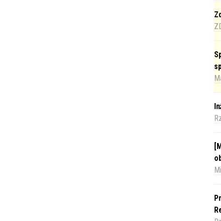
Zd
Z
Sp
s
Ma
I
R
[M
o
Mi
Pr
Re