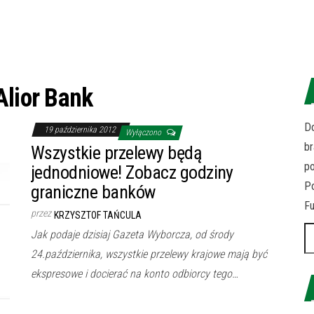
Alior Bank
Do
19 października 2012
Wyłączono
br
Wszystkie przelewy będą
p
jednodniowe! Zobacz godziny
Po
graniczne banków
Fu
przez
KRZYSZTOF TAŃCULA
Sz
Jak podaje dzisiaj Gazeta Wyborcza, od środy
24.października, wszystkie przelewy krajowe mają być
ekspresowe i docierać na konto odbiorcy tego…