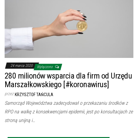
24 marca 2020
Wyłączono
280 milionów wsparcia dla firm od Urzędu
Marszałkowskiego [#koronawirus]
przez
KRZYSZTOF TAŃCULA
Samorząd Województwa zadecydował o przekazaniu środków z
RPO na walkę z konsekwencjami epidemii, jest po konsultacjach ze
stroną unijną i…