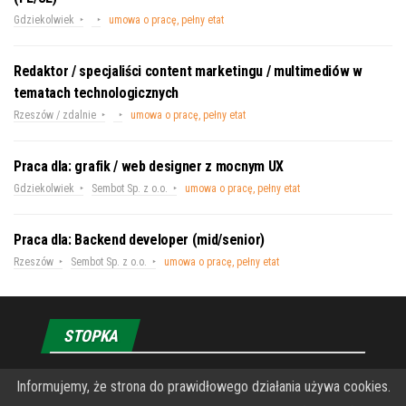
Gdziekolwiek
umowa o pracę, pełny etat
Redaktor / specjaliści content marketingu / multimediów w
tematach technologicznych
Rzeszów / zdalnie
umowa o pracę, pełny etat
Praca dla: grafik / web designer z mocnym UX
Gdziekolwiek
Sembot Sp. z o.o.
umowa o pracę, pełny etat
Praca dla: Backend developer (mid/senior)
Rzeszów
Sembot Sp. z o.o.
umowa o pracę, pełny etat
STOPKA
Informujemy, że strona do prawidłowego działania używa cookies.
O Fundacji PRZEkarpacie