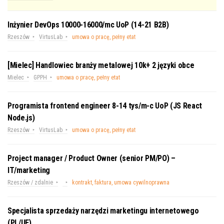
Inżynier DevOps 10000-16000/mc UoP (14-21 B2B)
Rzeszów
VirtusLab
umowa o pracę, pełny etat
[Mielec] Handlowiec branży metalowej 10k+ 2 języki obce
Mielec
GPPH
umowa o pracę, pełny etat
Programista frontend engineer 8-14 tys/m-c UoP (JS React
Node.js)
Rzeszów
VirtusLab
umowa o pracę, pełny etat
Project manager / Product Owner (senior PM/PO) –
IT/marketing
Rzeszów / zdalnie
kontrakt, faktura, umowa cywilnoprawna
Specjalista sprzedaży narzędzi marketingu internetowego
(PL/UE)