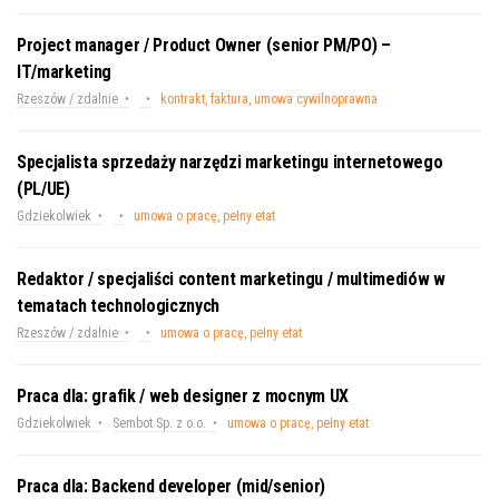
Project manager / Product Owner (senior PM/PO) –
IT/marketing
Rzeszów / zdalnie
kontrakt, faktura, umowa cywilnoprawna
Specjalista sprzedaży narzędzi marketingu internetowego
(PL/UE)
Gdziekolwiek
umowa o pracę, pełny etat
Redaktor / specjaliści content marketingu / multimediów w
tematach technologicznych
Rzeszów / zdalnie
umowa o pracę, pełny etat
Praca dla: grafik / web designer z mocnym UX
Gdziekolwiek
Sembot Sp. z o.o.
umowa o pracę, pełny etat
Praca dla: Backend developer (mid/senior)