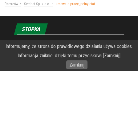
Rzeszów
Sembot Sp. z o.o.
umowa o pracę, pełny etat
STOPKA
Informujemy, że strona do prawidłowego działania używa cookies.
O Fundacji PRZEkarpacie
Informacja zniknie, dzięki temu przyciskowi [Zamknij]
Wykonanie portalu – specjaliści stron www WordPress
Zamknij