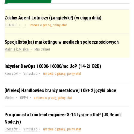
Zdalny Agent Lotniczy (j.angielski!) (w ciągu dnia)
ZDALNIE
umowa o pracę, pełny etat
Specjalista(ka) marketingu w mediach społecznościowych
Malinie k.Mielca
Mia Calnea
Inżynier DevOps 10000-16000/mc UoP (14-21 B2B)
Rzeszów
VirtusLab
umowa o pracę, pełny etat
[Mielec] Handlowiec branży metalowej 10k+ 2 języki obce
Mielec
GPPH
umowa o pracę, pełny etat
Programista frontend engineer 8-14 tys/m-c UoP (JS React
Node.js)
Rzeszów
VirtusLab
umowa o pracę, pełny etat