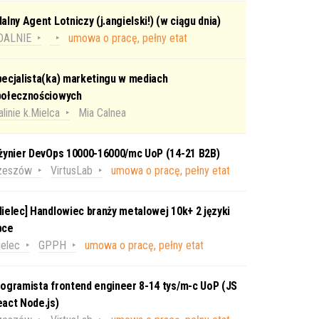
alny Agent Lotniczy (j.angielski!) (w ciągu dnia)
DALNIE
umowa o pracę, pełny etat
ecjalista(ka) marketingu w mediach
połecznościowych
linie k.Mielca
Mia Calnea
nżynier DevOps 10000-16000/mc UoP (14-21 B2B)
zeszów
VirtusLab
umowa o pracę, pełny etat
ielec] Handlowiec branży metalowej 10k+ 2 języki
bce
elec
GPPH
umowa o pracę, pełny etat
ogramista frontend engineer 8-14 tys/m-c UoP (JS
act Node.js)