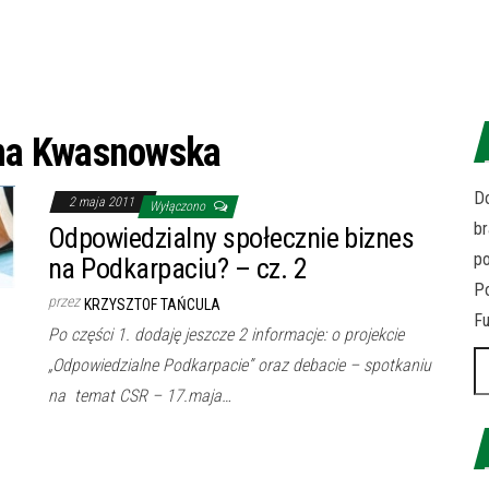
na Kwasnowska
Do
2 maja 2011
Wyłączono
br
Odpowiedzialny społecznie biznes
p
na Podkarpaciu? – cz. 2
Po
przez
KRZYSZTOF TAŃCULA
Fu
Po części 1. dodaję jeszcze 2 informacje: o projekcie
Sz
„Odpowiedzialne Podkarpacie” oraz debacie – spotkaniu
na temat CSR – 17.maja…