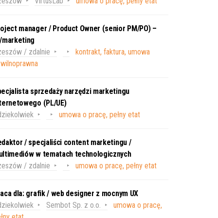
zeszów
VirtusLab
umowa o pracę, pełny etat
oject manager / Product Owner (senior PM/PO) –
T/marketing
eszów / zdalnie
kontrakt, faktura, umowa
ywilnoprawna
ecjalista sprzedaży narzędzi marketingu
nternetowego (PL/UE)
ziekolwiek
umowa o pracę, pełny etat
daktor / specjaliści content marketingu /
ultimediów w tematach technologicznych
eszów / zdalnie
umowa o pracę, pełny etat
aca dla: grafik / web designer z mocnym UX
ziekolwiek
Sembot Sp. z o.o.
umowa o pracę,
łny etat