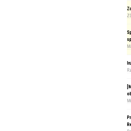
Zd
Z
Sp
s
Ma
I
R
[M
o
Mi
Pr
Re