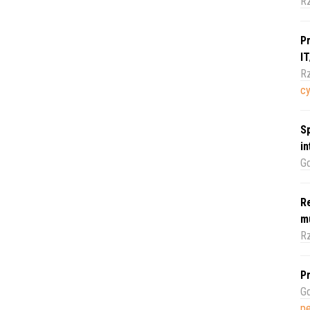
R
Pr
I
Rz
c
Sp
i
Gd
Re
m
Rz
Pr
Gd
pe