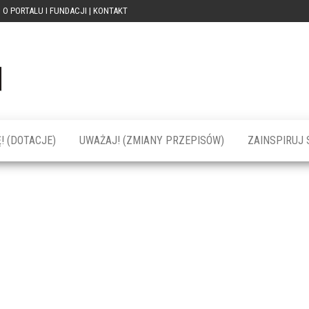
O PORTALU I FUNDACJI | KONTAKT
Portal
dotacja
praca
PRZEkarpacie
kompetencje
kontakty
– dotacje,
wydarzenia,
szkolenia dla
! (DOTACJE)
UWAŻAJ! (ZMIANY PRZEPISÓW)
ZAINSPIRUJ S
firm