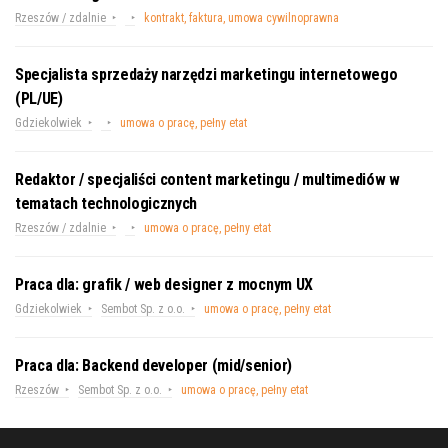
Rzeszów / zdalnie
kontrakt, faktura, umowa cywilnoprawna
Specjalista sprzedaży narzędzi marketingu internetowego
(PL/UE)
Gdziekolwiek
umowa o pracę, pełny etat
Redaktor / specjaliści content marketingu / multimediów w
tematach technologicznych
Rzeszów / zdalnie
umowa o pracę, pełny etat
Praca dla: grafik / web designer z mocnym UX
Gdziekolwiek
Sembot Sp. z o.o.
umowa o pracę, pełny etat
Praca dla: Backend developer (mid/senior)
Rzeszów
Sembot Sp. z o.o.
umowa o pracę, pełny etat