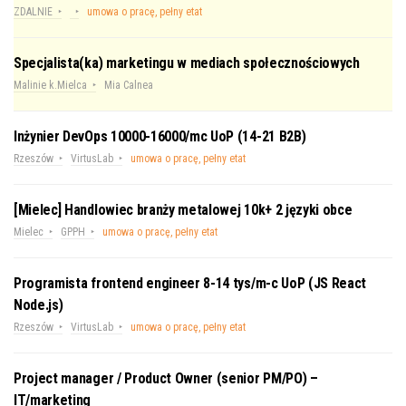
ZDALNIE
umowa o pracę, pełny etat
Specjalista(ka) marketingu w mediach społecznościowych
Malinie k.Mielca
Mia Calnea
Inżynier DevOps 10000-16000/mc UoP (14-21 B2B)
Rzeszów
VirtusLab
umowa o pracę, pełny etat
[Mielec] Handlowiec branży metalowej 10k+ 2 języki obce
Mielec
GPPH
umowa o pracę, pełny etat
Programista frontend engineer 8-14 tys/m-c UoP (JS React
Node.js)
Rzeszów
VirtusLab
umowa o pracę, pełny etat
Project manager / Product Owner (senior PM/PO) –
IT/marketing