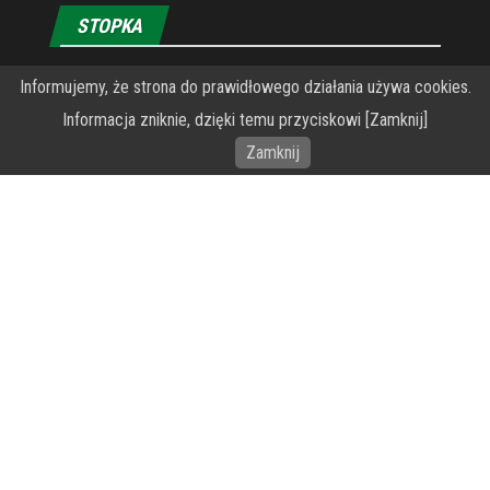
STOPKA
O Fundacji PRZEkarpacie
Informujemy, że strona do prawidłowego działania używa cookies.
Informacja zniknie, dzięki temu przyciskowi [Zamknij]
Wykonanie portalu – specjaliści stron www WordPress
Zamknij