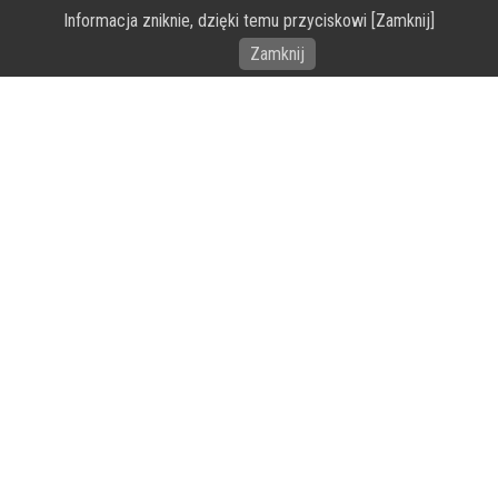
Informacja zniknie, dzięki temu przyciskowi [Zamknij]
Wykonanie portalu – specjaliści stron www WordPress
Zamknij