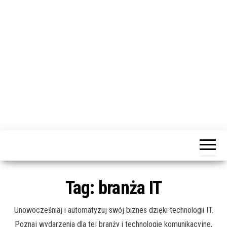
j
ę
dotacja
Portal
praca
PRZEkarpacie
kompetencje
kontakty
– dotacje,
wydarzenia,
szkolenia dla
Tag:
branża IT
firm
Unowocześniaj i automatyzuj swój biznes dzięki technologii IT.
Poznaj wydarzenia dla tej branży i technologie komunikacyjne,