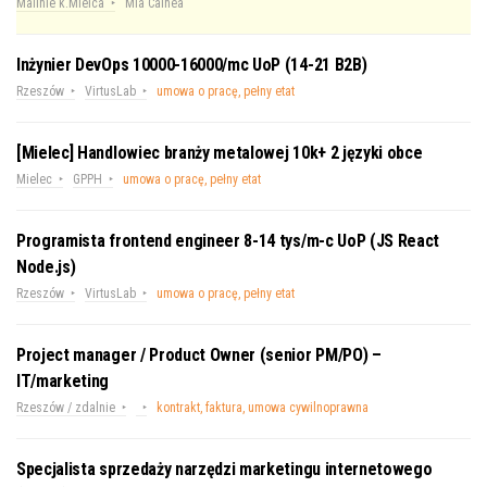
Malinie k.Mielca
Mia Calnea
Inżynier DevOps 10000-16000/mc UoP (14-21 B2B)
Rzeszów
VirtusLab
umowa o pracę, pełny etat
[Mielec] Handlowiec branży metalowej 10k+ 2 języki obce
Mielec
GPPH
umowa o pracę, pełny etat
Programista frontend engineer 8-14 tys/m-c UoP (JS React
Node.js)
Rzeszów
VirtusLab
umowa o pracę, pełny etat
Project manager / Product Owner (senior PM/PO) –
IT/marketing
Rzeszów / zdalnie
kontrakt, faktura, umowa cywilnoprawna
Specjalista sprzedaży narzędzi marketingu internetowego