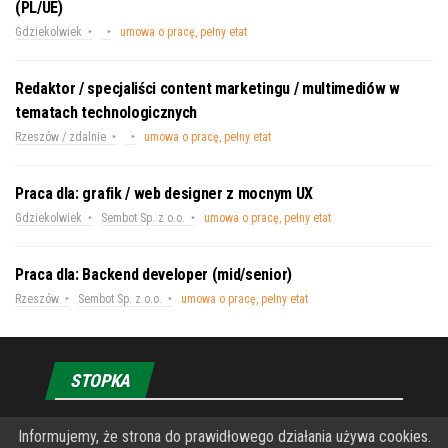
(PL/UE)
Gdziekolwiek
umowa o pracę, pełny etat
Redaktor / specjaliści content marketingu / multimediów w
tematach technologicznych
Rzeszów / zdalnie
umowa o pracę, pełny etat
Praca dla: grafik / web designer z mocnym UX
Gdziekolwiek
Sembot Sp. z o.o.
umowa o pracę, pełny etat
Praca dla: Backend developer (mid/senior)
Rzeszów
Sembot Sp. z o.o.
umowa o pracę, pełny etat
STOPKA
O Fundacji PRZEkarpacie
Informujemy, że strona do prawidłowego działania używa cookies.