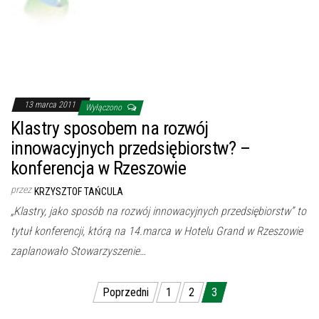
13 marca 2011
Wyłączono
Klastry sposobem na rozwój
innowacyjnych przedsiębiorstw? –
konferencja w Rzeszowie
przez
KRZYSZTOF TAŃCULA
„Klastry, jako sposób na rozwój innowacyjnych przedsiębiorstw” to
tytuł konferencji, którą na 14.marca w Hotelu Grand w Rzeszowie
zaplanowało Stowarzyszenie…
Nawigacja po wpisach
Poprzedni
1
2
3