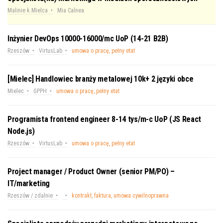
Malinie k.Mielca
Mia Calnea
Inżynier DevOps 10000-16000/mc UoP (14-21 B2B)
Rzeszów
VirtusLab
umowa o pracę, pełny etat
[Mielec] Handlowiec branży metalowej 10k+ 2 języki obce
Mielec
GPPH
umowa o pracę, pełny etat
Programista frontend engineer 8-14 tys/m-c UoP (JS React
Node.js)
Rzeszów
VirtusLab
umowa o pracę, pełny etat
Project manager / Product Owner (senior PM/PO) –
IT/marketing
Rzeszów / zdalnie
kontrakt, faktura, umowa cywilnoprawna