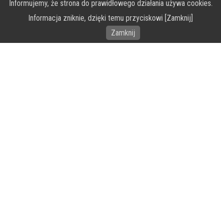
Informujemy, że strona do prawidłowego działania używa cookies.
O Fundacji PRZEkarpacie
Informacja zniknie, dzięki temu przyciskowi [Zamknij]
Wykonanie portalu – specjaliści stron www WordPress
Zamknij