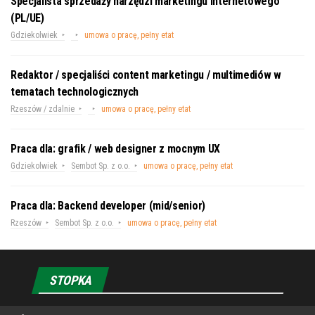
Specjalista sprzedaży narzędzi marketingu internetowego
(PL/UE)
Gdziekolwiek
umowa o pracę, pełny etat
Redaktor / specjaliści content marketingu / multimediów w
tematach technologicznych
Rzeszów / zdalnie
umowa o pracę, pełny etat
Praca dla: grafik / web designer z mocnym UX
Gdziekolwiek
Sembot Sp. z o.o.
umowa o pracę, pełny etat
Praca dla: Backend developer (mid/senior)
Rzeszów
Sembot Sp. z o.o.
umowa o pracę, pełny etat
STOPKA