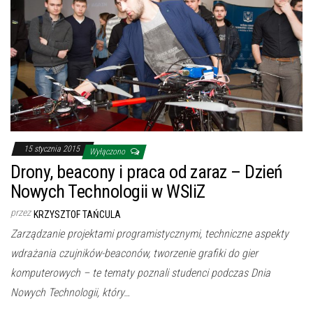
15 stycznia 2015
Wyłączono
Drony, beacony i praca od zaraz – Dzień
Nowych Technologii w WSIiZ
przez
KRZYSZTOF TAŃCULA
Zarządzanie projektami programistycznymi, techniczne aspekty
wdrażania czujników-beaconów, tworzenie grafiki do gier
komputerowych – te tematy poznali studenci podczas Dnia
Nowych Technologii, który…