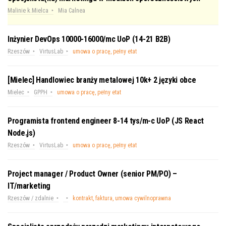
Malinie k.Mielca
Mia Calnea
Inżynier DevOps 10000-16000/mc UoP (14-21 B2B)
Rzeszów
VirtusLab
umowa o pracę, pełny etat
[Mielec] Handlowiec branży metalowej 10k+ 2 języki obce
Mielec
GPPH
umowa o pracę, pełny etat
Programista frontend engineer 8-14 tys/m-c UoP (JS React
Node.js)
Rzeszów
VirtusLab
umowa o pracę, pełny etat
Project manager / Product Owner (senior PM/PO) –
IT/marketing
Rzeszów / zdalnie
kontrakt, faktura, umowa cywilnoprawna