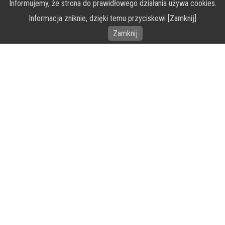
Informujemy, że strona do prawidłowego działania używa cookies.
O Fundacji PRZEkarpacie
Informacja zniknie, dzięki temu przyciskowi [Zamknij]
Wykonanie portalu – specjaliści stron www WordPress
Zamknij