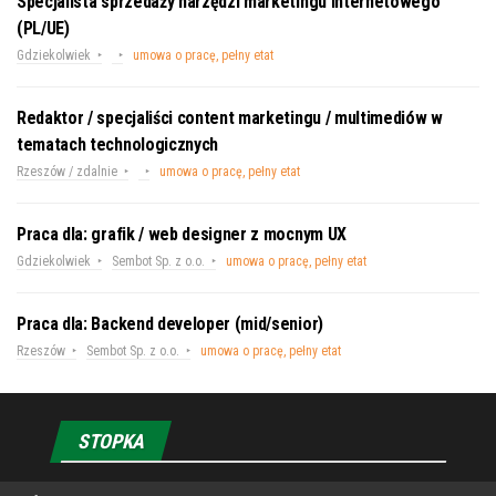
Specjalista sprzedaży narzędzi marketingu internetowego
(PL/UE)
Gdziekolwiek
umowa o pracę, pełny etat
Redaktor / specjaliści content marketingu / multimediów w
tematach technologicznych
Rzeszów / zdalnie
umowa o pracę, pełny etat
Praca dla: grafik / web designer z mocnym UX
Gdziekolwiek
Sembot Sp. z o.o.
umowa o pracę, pełny etat
Praca dla: Backend developer (mid/senior)
Rzeszów
Sembot Sp. z o.o.
umowa o pracę, pełny etat
STOPKA