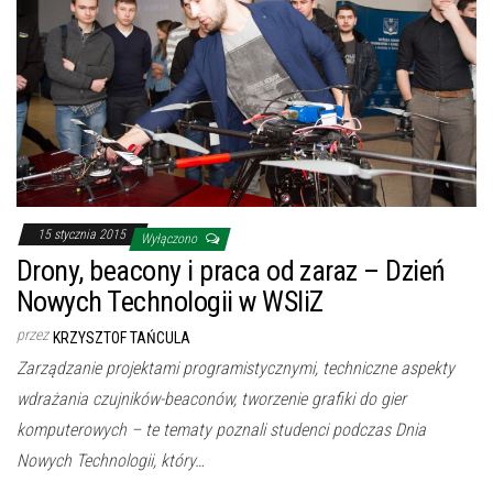
15 stycznia 2015
Wyłączono
Drony, beacony i praca od zaraz – Dzień
Nowych Technologii w WSIiZ
przez
KRZYSZTOF TAŃCULA
Zarządzanie projektami programistycznymi, techniczne aspekty
wdrażania czujników-beaconów, tworzenie grafiki do gier
komputerowych – te tematy poznali studenci podczas Dnia
Nowych Technologii, który…