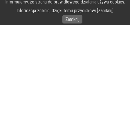
Informujemy, że strona do prawidłowego działania używa cookies.
O Fundacji PRZEkarpacie
Informacja zniknie, dzięki temu przyciskowi [Zamknij]
Wykonanie portalu – specjaliści stron www WordPress
Zamknij