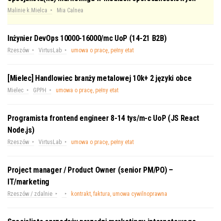
Malinie k.Mielca
Mia Calnea
Inżynier DevOps 10000-16000/mc UoP (14-21 B2B)
Rzeszów
VirtusLab
umowa o pracę, pełny etat
[Mielec] Handlowiec branży metalowej 10k+ 2 języki obce
Mielec
GPPH
umowa o pracę, pełny etat
Programista frontend engineer 8-14 tys/m-c UoP (JS React
Node.js)
Rzeszów
VirtusLab
umowa o pracę, pełny etat
Project manager / Product Owner (senior PM/PO) –
IT/marketing
Rzeszów / zdalnie
kontrakt, faktura, umowa cywilnoprawna