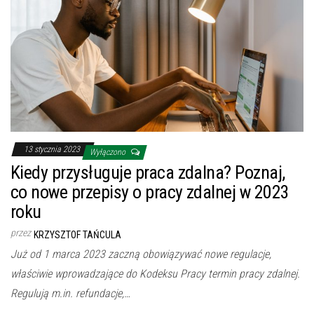
13 stycznia 2023
Wyłączono
Kiedy przysługuje praca zdalna? Poznaj,
co nowe przepisy o pracy zdalnej w 2023
roku
przez
KRZYSZTOF TAŃCULA
Już od 1 marca 2023 zaczną obowiązywać nowe regulacje,
właściwie wprowadzające do Kodeksu Pracy termin pracy zdalnej.
Regulują m.in. refundacje,…