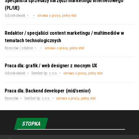
Specjalista sprzedaży narzędzi marketingu internetowego
(PL/UE)
Gdziekolwiek
umowa o pracę, pełny etat
Redaktor / specjaliści content marketingu / multimediów w
tematach technologicznych
Rzeszów / zdalnie
umowa o pracę, pełny etat
Praca dla: grafik / web designer z mocnym UX
Gdziekolwiek
Sembot Sp. z o.o.
umowa o pracę, pełny etat
Praca dla: Backend developer (mid/senior)
Rzeszów
Sembot Sp. z o.o.
umowa o pracę, pełny etat
STOPKA