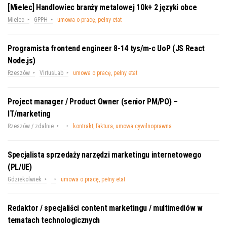
[Mielec] Handlowiec branży metalowej 10k+ 2 języki obce
Mielec
GPPH
umowa o pracę, pełny etat
Programista frontend engineer 8-14 tys/m-c UoP (JS React
Node.js)
Rzeszów
VirtusLab
umowa o pracę, pełny etat
Project manager / Product Owner (senior PM/PO) –
IT/marketing
Rzeszów / zdalnie
kontrakt, faktura, umowa cywilnoprawna
Specjalista sprzedaży narzędzi marketingu internetowego
(PL/UE)
Gdziekolwiek
umowa o pracę, pełny etat
Redaktor / specjaliści content marketingu / multimediów w
tematach technologicznych