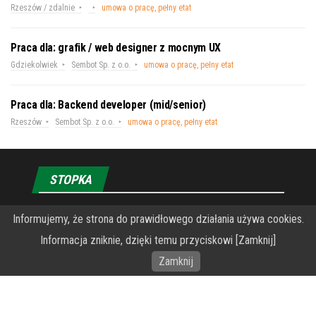
Rzeszów / zdalnie
umowa o pracę, pełny etat
Praca dla: grafik / web designer z mocnym UX
Gdziekolwiek
Sembot Sp. z o.o.
umowa o pracę, pełny etat
Praca dla: Backend developer (mid/senior)
Rzeszów
Sembot Sp. z o.o.
umowa o pracę, pełny etat
STOPKA
Informujemy, że strona do prawidłowego działania używa cookies.
O Fundacji PRZEkarpacie
Informacja zniknie, dzięki temu przyciskowi [Zamknij]
Wykonanie portalu – specjaliści stron www WordPress
Zamknij