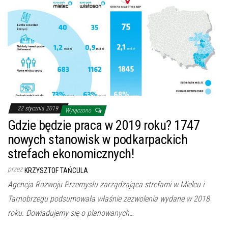
22 stycznia 2019
Wyłączono
Gdzie będzie praca w 2019 roku? 1747
nowych stanowisk w podkarpackich
strefach ekonomicznych!
przez
KRZYSZTOF TAŃCULA
Agencja Rozwoju Przemysłu zarządzająca strefami w Mielcu i
Tarnobrzegu podsumowała właśnie zezwolenia wydane w 2018
roku. Dowiadujemy się o planowanych…