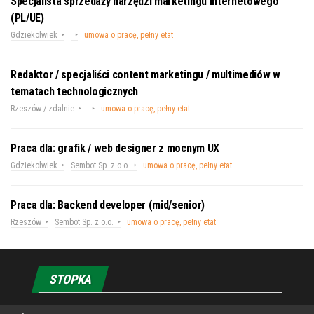
Specjalista sprzedaży narzędzi marketingu internetowego
(PL/UE)
Gdziekolwiek
umowa o pracę, pełny etat
Redaktor / specjaliści content marketingu / multimediów w
tematach technologicznych
Rzeszów / zdalnie
umowa o pracę, pełny etat
Praca dla: grafik / web designer z mocnym UX
Gdziekolwiek
Sembot Sp. z o.o.
umowa o pracę, pełny etat
Praca dla: Backend developer (mid/senior)
Rzeszów
Sembot Sp. z o.o.
umowa o pracę, pełny etat
STOPKA