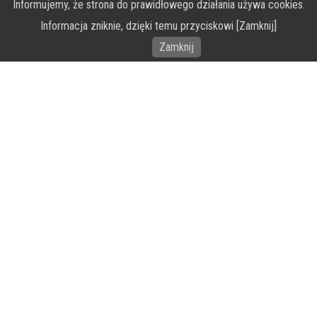
Informujemy, że strona do prawidłowego działania używa cookies.
O Fundacji PRZEkarpacie
Informacja zniknie, dzięki temu przyciskowi [Zamknij]
Wykonanie portalu – specjaliści stron www WordPress
Zamknij