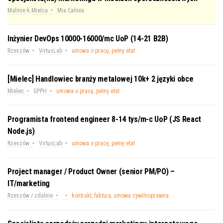
Malinie k.Mielca
Mia Calnea
Inżynier DevOps 10000-16000/mc UoP (14-21 B2B)
Rzeszów
VirtusLab
umowa o pracę, pełny etat
[Mielec] Handlowiec branży metalowej 10k+ 2 języki obce
Mielec
GPPH
umowa o pracę, pełny etat
Programista frontend engineer 8-14 tys/m-c UoP (JS React
Node.js)
Rzeszów
VirtusLab
umowa o pracę, pełny etat
Project manager / Product Owner (senior PM/PO) –
IT/marketing
Rzeszów / zdalnie
kontrakt, faktura, umowa cywilnoprawna