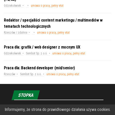
Gdziekolwiek
umowa o pracę, pełny etat
Redaktor / specjaliści content marketingu / multimediów w
tematach technologicznych
Rzeszów / zdalnie
umowa o pracę, pełny etat
Praca dla: grafik / web designer z mocnym UX
Gdziekolwiek
Sembot Sp. z o.o.
umowa o pracę, pełny etat
Praca dla: Backend developer (mid/senior)
Rzeszów
Sembot Sp. z o.o.
umowa o pracę, pełny etat
STOPKA
Informujemy, że strona do prawidłowego działania używa cookies.
O Fundacji PRZEkarpacie