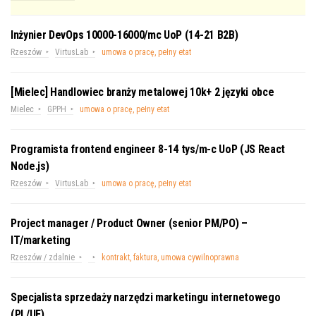
Inżynier DevOps 10000-16000/mc UoP (14-21 B2B)
Rzeszów
VirtusLab
umowa o pracę, pełny etat
[Mielec] Handlowiec branży metalowej 10k+ 2 języki obce
Mielec
GPPH
umowa o pracę, pełny etat
Programista frontend engineer 8-14 tys/m-c UoP (JS React
Node.js)
Rzeszów
VirtusLab
umowa o pracę, pełny etat
Project manager / Product Owner (senior PM/PO) –
IT/marketing
Rzeszów / zdalnie
kontrakt, faktura, umowa cywilnoprawna
Specjalista sprzedaży narzędzi marketingu internetowego
(PL/UE)