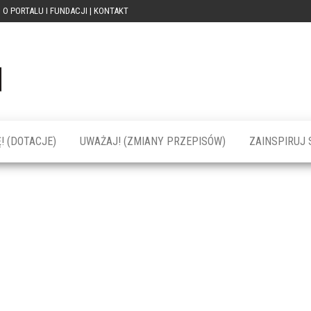
O PORTALU I FUNDACJI | KONTAKT
Portal
dotacja
praca
PRZEkarpacie
kompetencje
kontakty
– dotacje,
wydarzenia,
szkolenia dla
! (DOTACJE)
UWAŻAJ! (ZMIANY PRZEPISÓW)
ZAINSPIRUJ S
firm