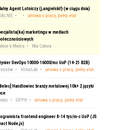
alny Agent Lotniczy (j.angielski!) (w ciągu dnia)
DALNIE
umowa o pracę, pełny etat
ecjalista(ka) marketingu w mediach
połecznościowych
linie k.Mielca
Mia Calnea
nżynier DevOps 10000-16000/mc UoP (14-21 B2B)
zeszów
VirtusLab
umowa o pracę, pełny etat
ielec] Handlowiec branży metalowej 10k+ 2 języki
bce
elec
GPPH
umowa o pracę, pełny etat
ogramista frontend engineer 8-14 tys/m-c UoP (JS
act Node.js)