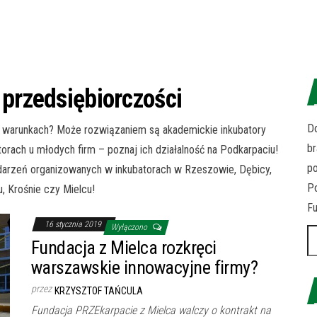
 przedsiębiorczości
Do
h warunkach? Może rozwiązaniem są akademickie inkubatory
br
orach u młodych firm – poznaj ich działalność na Podkarpaciu!
p
darzeń organizowanych w inkubatorach w Rzeszowie, Dębicy,
Po
, Krośnie czy Mielcu!
Fu
16 stycznia 2019
Wyłączono
Sz
Fundacja z Mielca rozkręci
warszawskie innowacyjne firmy?
przez
KRZYSZTOF TAŃCULA
Fundacja PRZEkarpacie z Mielca walczy o kontrakt na