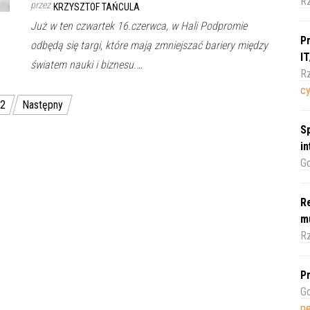
R
przez
KRZYSZTOF TAŃCULA
Już w ten czwartek 16.czerwca, w Hali Podpromie
Pr
odbędą się targi, które mają zmniejszać bariery między
I
światem nauki i biznesu.…
Rz
c
2
Następny
Sp
i
Gd
Re
m
Rz
Pr
Gd
pe