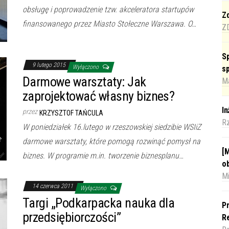
obsługę i poprowadzenie tzw. akceleratora startupów
Zd
finansowanego przez Miasto Stołeczne Warszawa. O…
Z
Sp
9 lutego 2015
Wyłączono
s
Darmowe warsztaty: Jak
Ma
zaprojektować własny biznes?
I
przez
KRZYSZTOF TAŃCULA
R
W poniedziałek 16.lutego w rzeszowskiej siedzibie WSIiZ
darmowe warsztaty, które pomogą rozwinąć pomysł na
[M
biznes. W programie m.in. tworzenie biznesplanu…
o
Mi
14 czerwca 2011
Wyłączono
Targi „Podkarpacka nauka dla
Pr
przedsiębiorczości”
Re