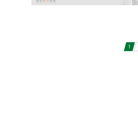
Nawigacja po wpisach
1