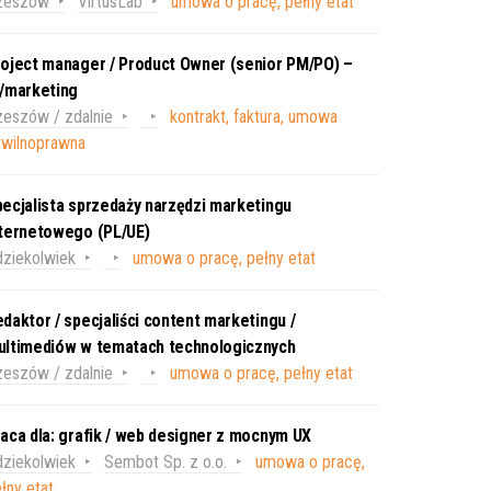
zeszów
VirtusLab
umowa o pracę, pełny etat
oject manager / Product Owner (senior PM/PO) –
T/marketing
eszów / zdalnie
kontrakt, faktura, umowa
ywilnoprawna
ecjalista sprzedaży narzędzi marketingu
nternetowego (PL/UE)
ziekolwiek
umowa o pracę, pełny etat
daktor / specjaliści content marketingu /
ultimediów w tematach technologicznych
eszów / zdalnie
umowa o pracę, pełny etat
aca dla: grafik / web designer z mocnym UX
ziekolwiek
Sembot Sp. z o.o.
umowa o pracę,
łny etat