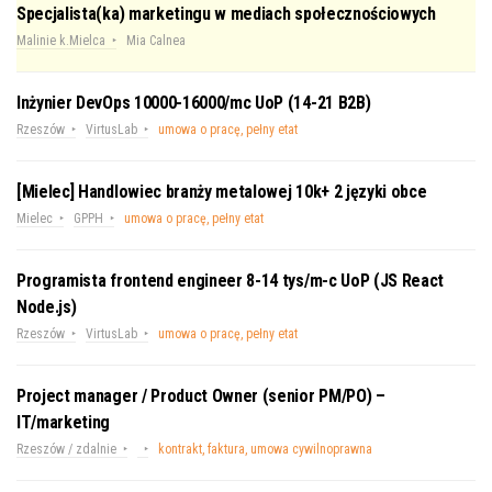
Specjalista(ka) marketingu w mediach społecznościowych
Malinie k.Mielca
Mia Calnea
Inżynier DevOps 10000-16000/mc UoP (14-21 B2B)
Rzeszów
VirtusLab
umowa o pracę, pełny etat
[Mielec] Handlowiec branży metalowej 10k+ 2 języki obce
Mielec
GPPH
umowa o pracę, pełny etat
Programista frontend engineer 8-14 tys/m-c UoP (JS React
Node.js)
Rzeszów
VirtusLab
umowa o pracę, pełny etat
Project manager / Product Owner (senior PM/PO) –
IT/marketing
Rzeszów / zdalnie
kontrakt, faktura, umowa cywilnoprawna