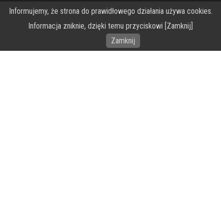
O Fundacji PRZEkarpacie
Informujemy, że strona do prawidłowego działania używa cookies.
Informacja zniknie, dzięki temu przyciskowi [Zamknij]
Wykonanie portalu – specjaliści stron www WordPress
Zamknij