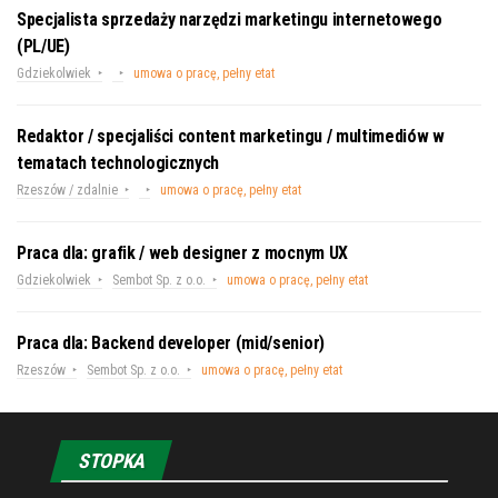
Specjalista sprzedaży narzędzi marketingu internetowego
(PL/UE)
Gdziekolwiek
umowa o pracę, pełny etat
Redaktor / specjaliści content marketingu / multimediów w
tematach technologicznych
Rzeszów / zdalnie
umowa o pracę, pełny etat
Praca dla: grafik / web designer z mocnym UX
Gdziekolwiek
Sembot Sp. z o.o.
umowa o pracę, pełny etat
Praca dla: Backend developer (mid/senior)
Rzeszów
Sembot Sp. z o.o.
umowa o pracę, pełny etat
STOPKA