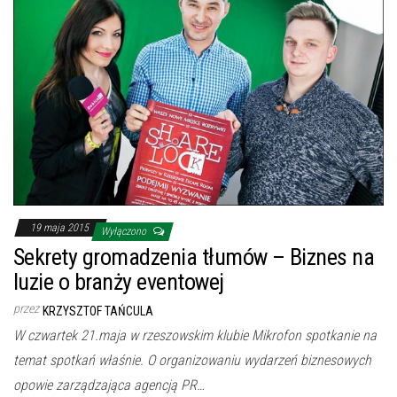
19 maja 2015
Wyłączono
Sekrety gromadzenia tłumów – Biznes na
luzie o branży eventowej
przez
KRZYSZTOF TAŃCULA
W czwartek 21.maja w rzeszowskim klubie Mikrofon spotkanie na
temat spotkań właśnie. O organizowaniu wydarzeń biznesowych
opowie zarządzająca agencją PR…