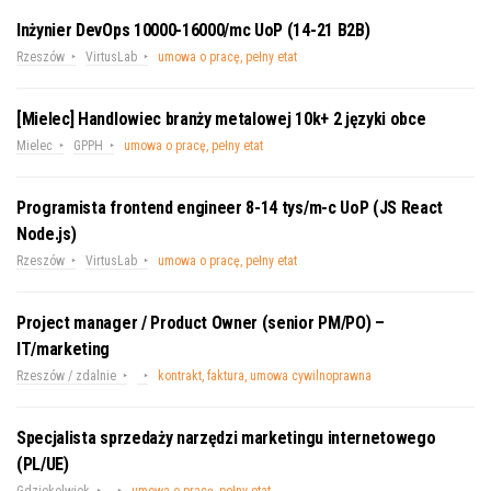
Inżynier DevOps 10000-16000/mc UoP (14-21 B2B)
Rzeszów
VirtusLab
umowa o pracę, pełny etat
[Mielec] Handlowiec branży metalowej 10k+ 2 języki obce
Mielec
GPPH
umowa o pracę, pełny etat
Programista frontend engineer 8-14 tys/m-c UoP (JS React
Node.js)
Rzeszów
VirtusLab
umowa o pracę, pełny etat
Project manager / Product Owner (senior PM/PO) –
IT/marketing
Rzeszów / zdalnie
kontrakt, faktura, umowa cywilnoprawna
Specjalista sprzedaży narzędzi marketingu internetowego
(PL/UE)
Gdziekolwiek
umowa o pracę, pełny etat