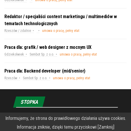
Redaktor / specjaliści content marketingu / multimediów w
tematach technologicznych
Rzeszów / zdalnie
umowa o pracę, pełny etat
Praca dla: grafik / web designer z mocnym UX
Gdziekolwiek
Sembot Sp. z o.o.
umowa o pracę, pełny etat
Praca dla: Backend developer (mid/senior)
Rzeszów
Sembot Sp. z o.o.
umowa o pracę, pełny etat
STOPKA
O Fundacji PRZEkarpacie
Informujemy, że strona do prawidłowego działania używa cookies.
Informacja zniknie, dzięki temu przyciskowi [Zamknij]
Wykonanie portalu – specjaliści stron www WordPress