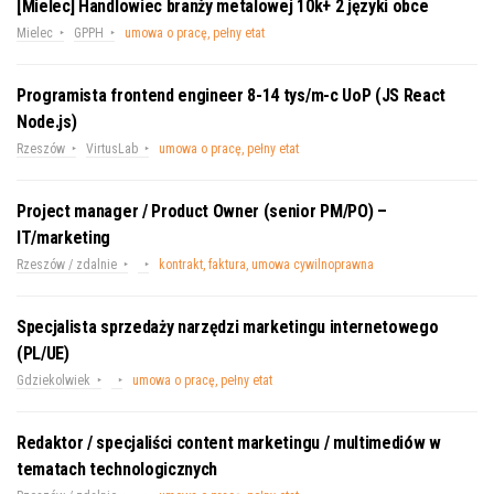
[Mielec] Handlowiec branży metalowej 10k+ 2 języki obce
Mielec
GPPH
umowa o pracę, pełny etat
Programista frontend engineer 8-14 tys/m-c UoP (JS React
Node.js)
Rzeszów
VirtusLab
umowa o pracę, pełny etat
Project manager / Product Owner (senior PM/PO) –
IT/marketing
Rzeszów / zdalnie
kontrakt, faktura, umowa cywilnoprawna
Specjalista sprzedaży narzędzi marketingu internetowego
(PL/UE)
Gdziekolwiek
umowa o pracę, pełny etat
Redaktor / specjaliści content marketingu / multimediów w
tematach technologicznych