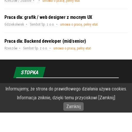
Rzeszów / zdalnie
umowa o pracę, pełny etat
Praca dla: grafik / web designer z mocnym UX
Gdziekolwiek
Sembot Sp. z o.o.
umowa o pracę, pełny etat
Praca dla: Backend developer (mid/senior)
Rzeszów
Sembot Sp. z o.o.
umowa o pracę, pełny etat
STOPKA
O Fundacji PRZEkarpacie
Informujemy, że strona do prawidłowego działania używa cookies.
Informacja zniknie, dzięki temu przyciskowi [Zamknij]
Wykonanie portalu – specjaliści stron www WordPress
Zamknij