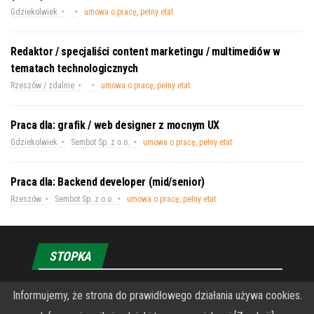
Gdziekolwiek
umowa o pracę, pełny etat
Redaktor / specjaliści content marketingu / multimediów w
tematach technologicznych
Rzeszów / zdalnie
umowa o pracę, pełny etat
Praca dla: grafik / web designer z mocnym UX
Gdziekolwiek
Sembot Sp. z o.o.
umowa o pracę, pełny etat
Praca dla: Backend developer (mid/senior)
Rzeszów
Sembot Sp. z o.o.
umowa o pracę, pełny etat
STOPKA
Informujemy, że strona do prawidłowego działania używa cookies.
O Fundacji PRZEkarpacie