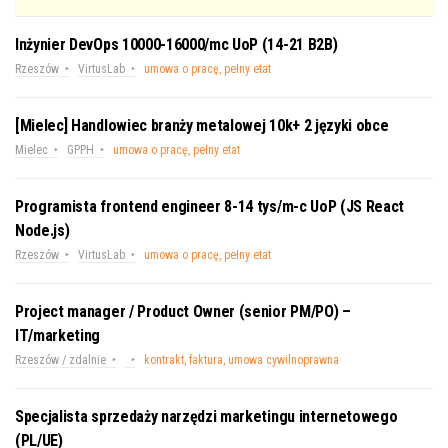
Inżynier DevOps 10000-16000/mc UoP (14-21 B2B)
Rzeszów
VirtusLab
umowa o pracę, pełny etat
[Mielec] Handlowiec branży metalowej 10k+ 2 języki obce
Mielec
GPPH
umowa o pracę, pełny etat
Programista frontend engineer 8-14 tys/m-c UoP (JS React
Node.js)
Rzeszów
VirtusLab
umowa o pracę, pełny etat
Project manager / Product Owner (senior PM/PO) –
IT/marketing
Rzeszów / zdalnie
kontrakt, faktura, umowa cywilnoprawna
Specjalista sprzedaży narzędzi marketingu internetowego
(PL/UE)