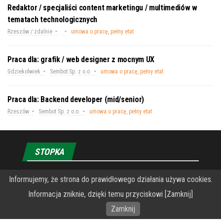
Redaktor / specjaliści content marketingu / multimediów w
tematach technologicznych
Rzeszów / zdalnie
umowa o pracę, pełny etat
Praca dla: grafik / web designer z mocnym UX
Gdziekolwiek
Sembot Sp. z o.o.
umowa o pracę, pełny etat
Praca dla: Backend developer (mid/senior)
Rzeszów
Sembot Sp. z o.o.
umowa o pracę, pełny etat
STOPKA
Informujemy, że strona do prawidłowego działania używa cookies.
O Fundacji PRZEkarpacie
Informacja zniknie, dzięki temu przyciskowi [Zamknij]
Wykonanie portalu – specjaliści stron www WordPress
Zamknij