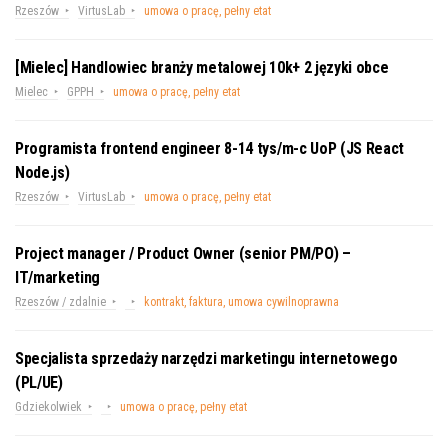
Rzeszów
VirtusLab
umowa o pracę, pełny etat
[Mielec] Handlowiec branży metalowej 10k+ 2 języki obce
Mielec
GPPH
umowa o pracę, pełny etat
Programista frontend engineer 8-14 tys/m-c UoP (JS React
Node.js)
Rzeszów
VirtusLab
umowa o pracę, pełny etat
Project manager / Product Owner (senior PM/PO) –
IT/marketing
Rzeszów / zdalnie
kontrakt, faktura, umowa cywilnoprawna
Specjalista sprzedaży narzędzi marketingu internetowego
(PL/UE)
Gdziekolwiek
umowa o pracę, pełny etat