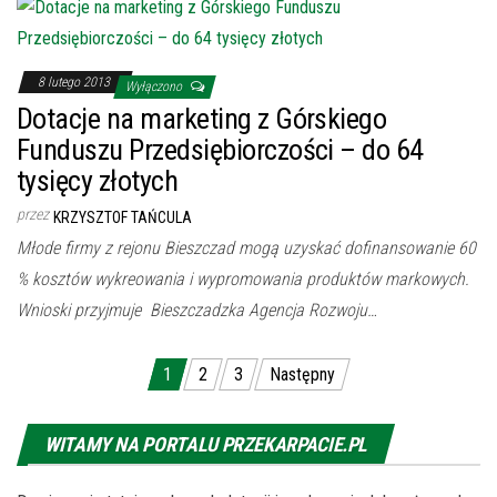
8 lutego 2013
Wyłączono
Dotacje na marketing z Górskiego
Funduszu Przedsiębiorczości – do 64
tysięcy złotych
przez
KRZYSZTOF TAŃCULA
Młode firmy z rejonu Bieszczad mogą uzyskać dofinansowanie 60
% kosztów wykreowania i wypromowania produktów markowych.
Wnioski przyjmuje Bieszczadzka Agencja Rozwoju…
Nawigacja po wpisach
1
2
3
Następny
WITAMY NA PORTALU PRZEKARPACIE.PL