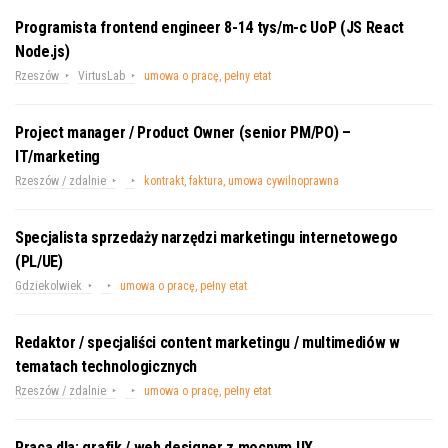
Programista frontend engineer 8-14 tys/m-c UoP (JS React
Node.js)
Rzeszów
VirtusLab
umowa o pracę, pełny etat
Project manager / Product Owner (senior PM/PO) –
IT/marketing
Rzeszów / zdalnie
kontrakt, faktura, umowa cywilnoprawna
Specjalista sprzedaży narzędzi marketingu internetowego
(PL/UE)
Gdziekolwiek
umowa o pracę, pełny etat
Redaktor / specjaliści content marketingu / multimediów w
tematach technologicznych
Rzeszów / zdalnie
umowa o pracę, pełny etat
Praca dla: grafik / web designer z mocnym UX