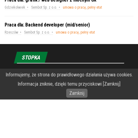
Gdziekolwiek
Sembot Sp. z o.o.
umowa o pracę, pełny etat
Praca dla: Backend developer (mid/senior)
Rzeszów
Sembot Sp. z o.o.
umowa o pracę, pełny etat
STOPKA
Informujemy, że strona do prawidłowego działania używa cookies.
O Fundacji PRZEkarpacie
Informacja zniknie, dzięki temu przyciskowi [Zamknij]
Wykonanie portalu – specjaliści stron www WordPress
Zamknij