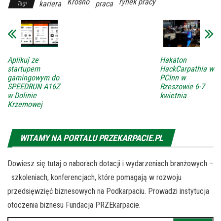
Krosno
rynek pracy
kariera
praca
Tagi
Aplikuj ze
Hakaton
startupem
HackCarpathia w
gamingowym do
PCInn w
SPEEDRUN A16Z
Rzeszowie 6-7
w Dolinie
kwietnia
Krzemowej
WITAMY NA PORTALU PRZEKARPACIE.PL
Dowiesz się tutaj o naborach dotacji i wydarzeniach branżowych –
szkoleniach, konferencjach, które pomagają w rozwoju
przedsięwzięć biznesowych na Podkarpaciu. Prowadzi instytucja
otoczenia biznesu Fundacja PRZEkarpacie.