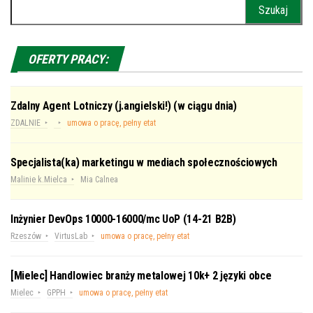
Szukaj:
OFERTY PRACY:
Zdalny Agent Lotniczy (j.angielski!) (w ciągu dnia)
ZDALNIE
umowa o pracę, pełny etat
Specjalista(ka) marketingu w mediach społecznościowych
Malinie k.Mielca
Mia Calnea
Inżynier DevOps 10000-16000/mc UoP (14-21 B2B)
Rzeszów
VirtusLab
umowa o pracę, pełny etat
[Mielec] Handlowiec branży metalowej 10k+ 2 języki obce
Mielec
GPPH
umowa o pracę, pełny etat