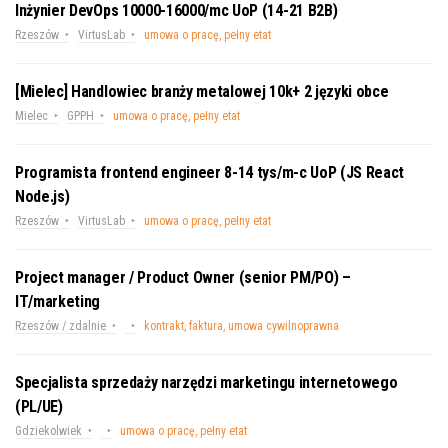
Inżynier DevOps 10000-16000/mc UoP (14-21 B2B)
Rzeszów
VirtusLab
umowa o pracę, pełny etat
[Mielec] Handlowiec branży metalowej 10k+ 2 języki obce
Mielec
GPPH
umowa o pracę, pełny etat
Programista frontend engineer 8-14 tys/m-c UoP (JS React
Node.js)
Rzeszów
VirtusLab
umowa o pracę, pełny etat
Project manager / Product Owner (senior PM/PO) –
IT/marketing
Rzeszów / zdalnie
kontrakt, faktura, umowa cywilnoprawna
Specjalista sprzedaży narzędzi marketingu internetowego
(PL/UE)
Gdziekolwiek
umowa o pracę, pełny etat