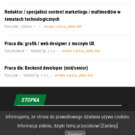
Redaktor / specjaliści content marketingu / multimediów w
tematach technologicznych
Rzeszów / zdalnie
umowa o pracę, pełny etat
Praca dla: grafik / web designer z mocnym UX
Gdziekolwiek
Sembot Sp. z o.o.
umowa o pracę, pełny etat
Praca dla: Backend developer (mid/senior)
Rzeszów
Sembot Sp. z o.o.
umowa o pracę, pełny etat
STOPKA
Informujemy, że strona do prawidłowego działania używa cookies.
O Fundacji PRZEkarpacie
Informacja zniknie, dzięki temu przyciskowi [Zamknij]
Wykonanie portalu – specjaliści stron www WordPress
Zamknij