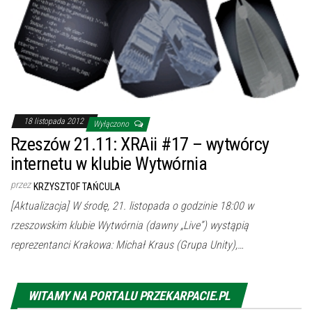
18 listopada 2012
Wyłączono
Rzeszów 21.11: XRAii #17 – wytwórcy
internetu w klubie Wytwórnia
przez
KRZYSZTOF TAŃCULA
[Aktualizacja] W środę, 21. listopada o godzinie 18:00 w
rzeszowskim klubie Wytwórnia (dawny „Live”) wystąpią
reprezentanci Krakowa: Michał Kraus (Grupa Unity),…
WITAMY NA PORTALU PRZEKARPACIE.PL