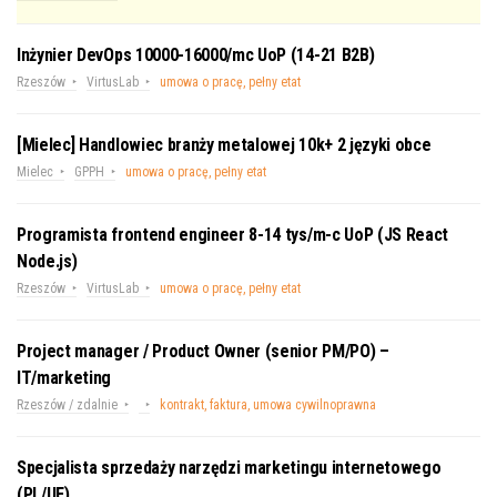
Inżynier DevOps 10000-16000/mc UoP (14-21 B2B)
Rzeszów
VirtusLab
umowa o pracę, pełny etat
[Mielec] Handlowiec branży metalowej 10k+ 2 języki obce
Mielec
GPPH
umowa o pracę, pełny etat
Programista frontend engineer 8-14 tys/m-c UoP (JS React
Node.js)
Rzeszów
VirtusLab
umowa o pracę, pełny etat
Project manager / Product Owner (senior PM/PO) –
IT/marketing
Rzeszów / zdalnie
kontrakt, faktura, umowa cywilnoprawna
Specjalista sprzedaży narzędzi marketingu internetowego
(PL/UE)