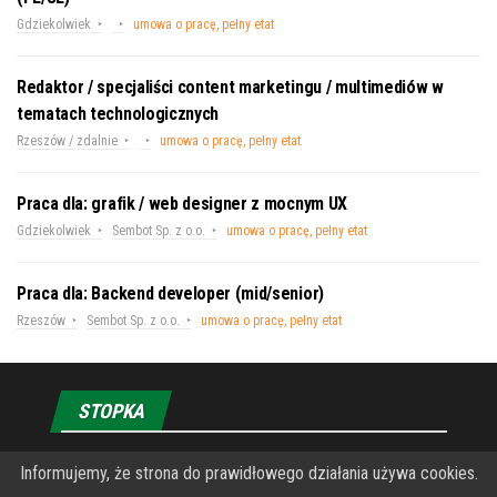
Gdziekolwiek
umowa o pracę, pełny etat
Redaktor / specjaliści content marketingu / multimediów w
tematach technologicznych
Rzeszów / zdalnie
umowa o pracę, pełny etat
Praca dla: grafik / web designer z mocnym UX
Gdziekolwiek
Sembot Sp. z o.o.
umowa o pracę, pełny etat
Praca dla: Backend developer (mid/senior)
Rzeszów
Sembot Sp. z o.o.
umowa o pracę, pełny etat
STOPKA
Informujemy, że strona do prawidłowego działania używa cookies.
O Fundacji PRZEkarpacie