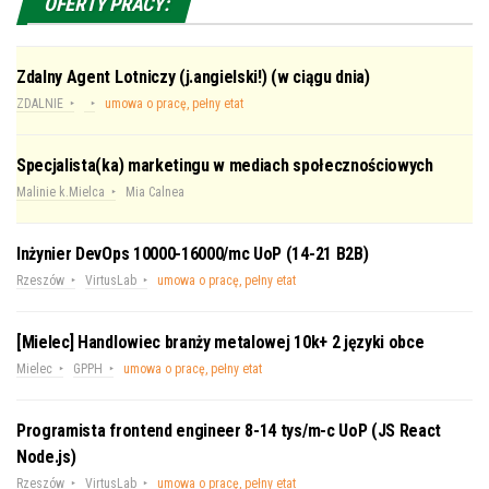
OFERTY PRACY:
Zdalny Agent Lotniczy (j.angielski!) (w ciągu dnia)
ZDALNIE
umowa o pracę, pełny etat
Specjalista(ka) marketingu w mediach społecznościowych
Malinie k.Mielca
Mia Calnea
Inżynier DevOps 10000-16000/mc UoP (14-21 B2B)
Rzeszów
VirtusLab
umowa o pracę, pełny etat
[Mielec] Handlowiec branży metalowej 10k+ 2 języki obce
Mielec
GPPH
umowa o pracę, pełny etat
Programista frontend engineer 8-14 tys/m-c UoP (JS React
Node.js)
Rzeszów
VirtusLab
umowa o pracę, pełny etat