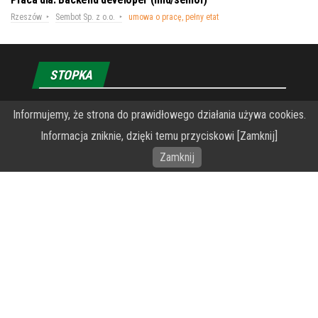
Rzeszów
Sembot Sp. z o.o.
umowa o pracę, pełny etat
STOPKA
Informujemy, że strona do prawidłowego działania używa cookies.
O Fundacji PRZEkarpacie
Informacja zniknie, dzięki temu przyciskowi [Zamknij]
Wykonanie portalu – specjaliści stron www WordPress
Zamknij