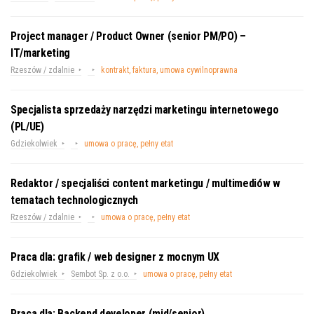
Project manager / Product Owner (senior PM/PO) –
IT/marketing
Rzeszów / zdalnie
kontrakt, faktura, umowa cywilnoprawna
Specjalista sprzedaży narzędzi marketingu internetowego
(PL/UE)
Gdziekolwiek
umowa o pracę, pełny etat
Redaktor / specjaliści content marketingu / multimediów w
tematach technologicznych
Rzeszów / zdalnie
umowa o pracę, pełny etat
Praca dla: grafik / web designer z mocnym UX
Gdziekolwiek
Sembot Sp. z o.o.
umowa o pracę, pełny etat
Praca dla: Backend developer (mid/senior)