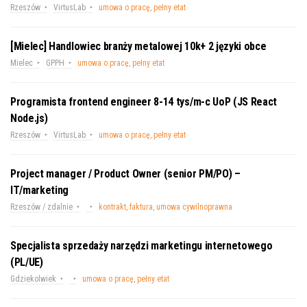
Rzeszów
VirtusLab
umowa o pracę, pełny etat
[Mielec] Handlowiec branży metalowej 10k+ 2 języki obce
Mielec
GPPH
umowa o pracę, pełny etat
Programista frontend engineer 8-14 tys/m-c UoP (JS React
Node.js)
Rzeszów
VirtusLab
umowa o pracę, pełny etat
Project manager / Product Owner (senior PM/PO) –
IT/marketing
Rzeszów / zdalnie
kontrakt, faktura, umowa cywilnoprawna
Specjalista sprzedaży narzędzi marketingu internetowego
(PL/UE)
Gdziekolwiek
umowa o pracę, pełny etat