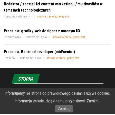
Redaktor / specjaliści content marketingu / multimediów w
tematach technologicznych
Rzeszów / zdalnie
umowa o pracę, pełny etat
Praca dla: grafik / web designer z mocnym UX
Gdziekolwiek
Sembot Sp. z o.o.
umowa o pracę, pełny etat
Praca dla: Backend developer (mid/senior)
Rzeszów
Sembot Sp. z o.o.
umowa o pracę, pełny etat
STOPKA
Informujemy, że strona do prawidłowego działania używa cookies.
O Fundacji PRZEkarpacie
Informacja zniknie, dzięki temu przyciskowi [Zamknij]
Wykonanie portalu – specjaliści stron www WordPress
Zamknij