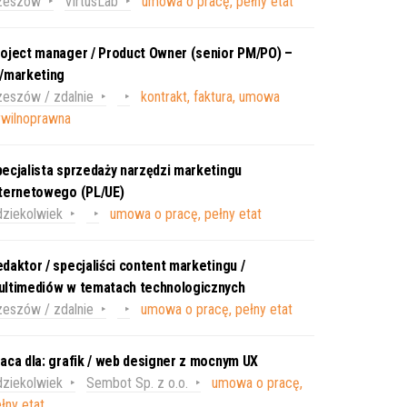
zeszów
VirtusLab
umowa o pracę, pełny etat
oject manager / Product Owner (senior PM/PO) –
T/marketing
eszów / zdalnie
kontrakt, faktura, umowa
ywilnoprawna
ecjalista sprzedaży narzędzi marketingu
nternetowego (PL/UE)
ziekolwiek
umowa o pracę, pełny etat
daktor / specjaliści content marketingu /
ultimediów w tematach technologicznych
eszów / zdalnie
umowa o pracę, pełny etat
aca dla: grafik / web designer z mocnym UX
ziekolwiek
Sembot Sp. z o.o.
umowa o pracę,
łny etat