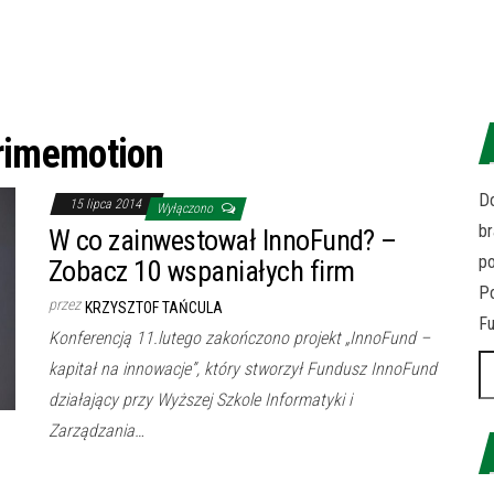
rimemotion
Do
15 lipca 2014
Wyłączono
br
W co zainwestował InnoFund? –
p
Zobacz 10 wspaniałych firm
Po
przez
KRZYSZTOF TAŃCULA
Fu
Konferencją 11.lutego zakończono projekt „InnoFund –
Sz
kapitał na innowacje”, który stworzył Fundusz InnoFund
działający przy Wyższej Szkole Informatyki i
Zarządzania…