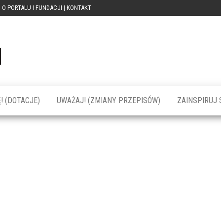
O PORTALU I FUNDACJI | KONTAKT
Portal
dotacja
praca
PRZEkarpacie
kompetencje
kontakty
– dotacje,
wydarzenia,
szkolenia dla
! (DOTACJE)
UWAŻAJ! (ZMIANY PRZEPISÓW)
ZAINSPIRUJ S
firm