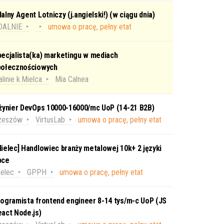
alny Agent Lotniczy (j.angielski!) (w ciągu dnia)
DALNIE
umowa o pracę, pełny etat
ecjalista(ka) marketingu w mediach
połecznościowych
linie k.Mielca
Mia Calnea
nżynier DevOps 10000-16000/mc UoP (14-21 B2B)
zeszów
VirtusLab
umowa o pracę, pełny etat
ielec] Handlowiec branży metalowej 10k+ 2 języki
bce
elec
GPPH
umowa o pracę, pełny etat
ogramista frontend engineer 8-14 tys/m-c UoP (JS
act Node.js)