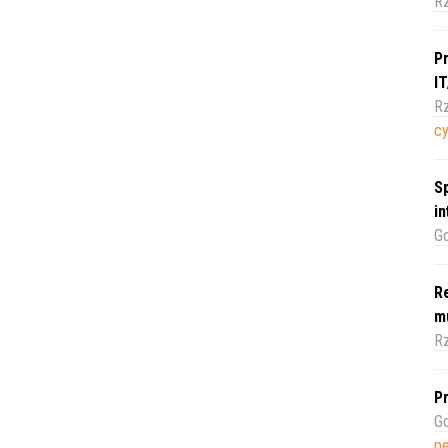
R
Pr
I
Rz
c
Sp
i
Gd
Re
m
Rz
Pr
Gd
pe