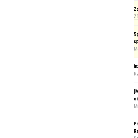
Zd
Z
Sp
s
Ma
I
R
[M
o
Mi
Pr
Re