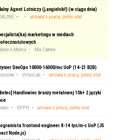
alny Agent Lotniczy (j.angielski!) (w ciągu dnia)
DALNIE
umowa o pracę, pełny etat
ecjalista(ka) marketingu w mediach
połecznościowych
linie k.Mielca
Mia Calnea
nżynier DevOps 10000-16000/mc UoP (14-21 B2B)
zeszów
VirtusLab
umowa o pracę, pełny etat
ielec] Handlowiec branży metalowej 10k+ 2 języki
bce
elec
GPPH
umowa o pracę, pełny etat
ogramista frontend engineer 8-14 tys/m-c UoP (JS
act Node.js)