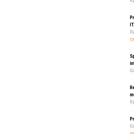
R
Pr
I
Rz
c
Sp
i
Gd
Re
m
Rz
Pr
Gd
pe