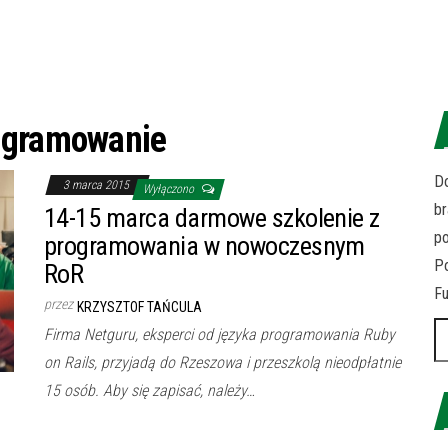
ogramowanie
Do
3 marca 2015
Wyłączono
br
14-15 marca darmowe szkolenie z
p
programowania w nowoczesnym
Po
RoR
Fu
przez
KRZYSZTOF TAŃCULA
Sz
Firma Netguru, eksperci od języka programowania Ruby
on Rails, przyjadą do Rzeszowa i przeszkolą nieodpłatnie
15 osób. Aby się zapisać, należy…