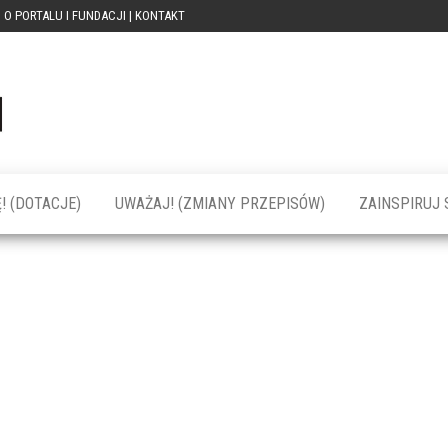
O PORTALU I FUNDACJI | KONTAKT
Portal
dotacja
praca
PRZEkarpacie
kompetencje
kontakty
– dotacje,
wydarzenia,
szkolenia dla
! (DOTACJE)
UWAŻAJ! (ZMIANY PRZEPISÓW)
ZAINSPIRUJ S
firm