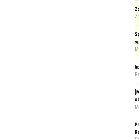
Zd
Z
Sp
s
Ma
I
R
[M
o
Mi
Pr
Re