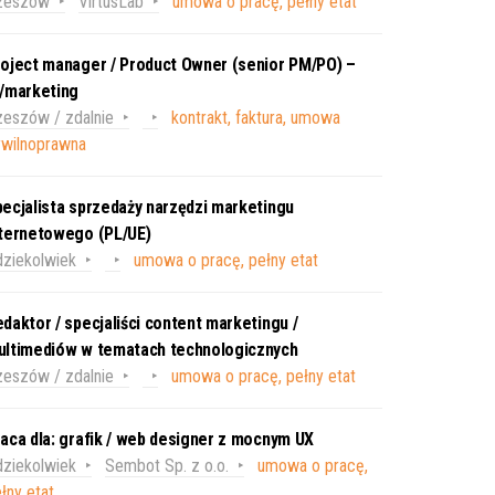
zeszów
VirtusLab
umowa o pracę, pełny etat
oject manager / Product Owner (senior PM/PO) –
T/marketing
eszów / zdalnie
kontrakt, faktura, umowa
ywilnoprawna
ecjalista sprzedaży narzędzi marketingu
nternetowego (PL/UE)
ziekolwiek
umowa o pracę, pełny etat
daktor / specjaliści content marketingu /
ultimediów w tematach technologicznych
eszów / zdalnie
umowa o pracę, pełny etat
aca dla: grafik / web designer z mocnym UX
ziekolwiek
Sembot Sp. z o.o.
umowa o pracę,
łny etat