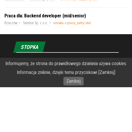
Praca dla: Backend developer (mid/senior)
Rzeszów
Sembot Sp. z o.o.
umowa o pracę, pełny etat
STOPKA
Informujemy, że strona do prawidłowego działania używa cookies.
O Fundacji PRZEkarpacie
Informacja zniknie, dzięki temu przyciskowi [Zamknij]
Wykonanie portalu – specjaliści stron www WordPress
Zamknij