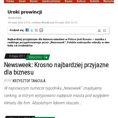
5 maja 2011
Wyłączono
Newsweek: Krosno najbardziej przyjazne
dla biznesu
przez
KRZYSZTOF TAŃCULA
W najnowszym numerze tygodnika „Newsweek” znajdujemy
ranking, w którym wytypowano najlepsze miasta pod względem
klimatu dla firm. Absolutnym liderem okazało…