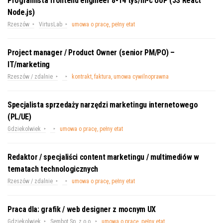
Programista frontend engineer 8-14 tys/m-c UoP (JS React
Node.js)
Rzeszów
VirtusLab
umowa o pracę, pełny etat
Project manager / Product Owner (senior PM/PO) –
IT/marketing
Rzeszów / zdalnie
kontrakt, faktura, umowa cywilnoprawna
Specjalista sprzedaży narzędzi marketingu internetowego
(PL/UE)
Gdziekolwiek
umowa o pracę, pełny etat
Redaktor / specjaliści content marketingu / multimediów w
tematach technologicznych
Rzeszów / zdalnie
umowa o pracę, pełny etat
Praca dla: grafik / web designer z mocnym UX
Gdziekolwiek
Sembot Sp. z o.o.
umowa o pracę, pełny etat