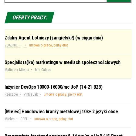
OFERTY PRACY:
Zdalny Agent Lotniczy (j.angielski!) (w ciągu dnia)
ZDALNIE
umowa o pracę, pełny etat
Specjalista(ka) marketingu w mediach społecznościowych
Malinie k.Mielca
Mia Calnea
Inżynier DevOps 10000-16000/mc UoP (14-21 B2B)
Rzeszów
VirtusLab
umowa o pracę, pełny etat
[Mielec] Handlowiec branży metalowej 10k+ 2 języki obce
Mielec
GPPH
umowa o pracę, pełny etat