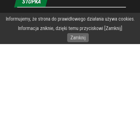
STOPKA
O Fundacji PRZEkarpacie
Informujemy, że strona do prawidłowego działania używa cookies.
Informacja zniknie, dzięki temu przyciskowi [Zamknij]
Wykonanie portalu – specjaliści stron www WordPress
Zamknij