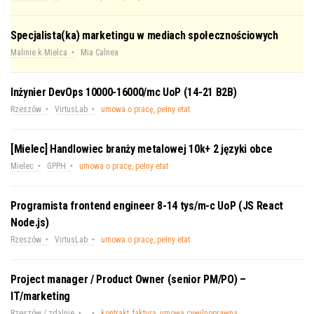
Specjalista(ka) marketingu w mediach społecznościowych
Malinie k.Mielca
Mia Calnea
Inżynier DevOps 10000-16000/mc UoP (14-21 B2B)
Rzeszów
VirtusLab
umowa o pracę, pełny etat
[Mielec] Handlowiec branży metalowej 10k+ 2 języki obce
Mielec
GPPH
umowa o pracę, pełny etat
Programista frontend engineer 8-14 tys/m-c UoP (JS React
Node.js)
Rzeszów
VirtusLab
umowa o pracę, pełny etat
Project manager / Product Owner (senior PM/PO) –
IT/marketing
Rzeszów / zdalnie
kontrakt, faktura, umowa cywilnoprawna