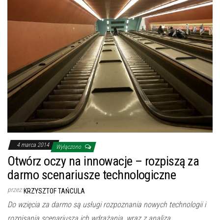
4 marca 2014
Wyłączono
Otwórz oczy na innowacje – rozpiszą za
darmo scenariusze technologiczne
przez
KRZYSZTOF TAŃCULA
Do wzięcia za darmo są usługi rozpoznania nowych technologii i
rozpisania scenariusza ich wdrażania, wraz z analizą