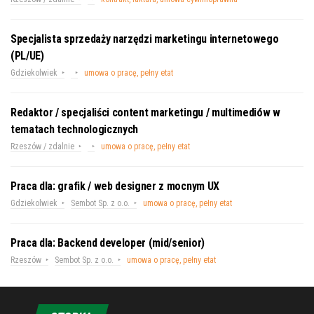
Specjalista sprzedaży narzędzi marketingu internetowego
(PL/UE)
Gdziekolwiek
umowa o pracę, pełny etat
Redaktor / specjaliści content marketingu / multimediów w
tematach technologicznych
Rzeszów / zdalnie
umowa o pracę, pełny etat
Praca dla: grafik / web designer z mocnym UX
Gdziekolwiek
Sembot Sp. z o.o.
umowa o pracę, pełny etat
Praca dla: Backend developer (mid/senior)
Rzeszów
Sembot Sp. z o.o.
umowa o pracę, pełny etat