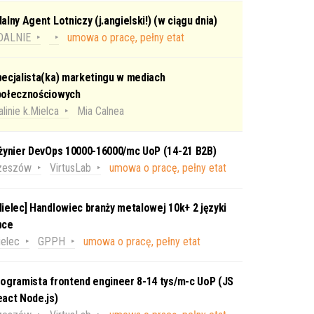
alny Agent Lotniczy (j.angielski!) (w ciągu dnia)
DALNIE
umowa o pracę, pełny etat
ecjalista(ka) marketingu w mediach
połecznościowych
linie k.Mielca
Mia Calnea
nżynier DevOps 10000-16000/mc UoP (14-21 B2B)
zeszów
VirtusLab
umowa o pracę, pełny etat
ielec] Handlowiec branży metalowej 10k+ 2 języki
bce
elec
GPPH
umowa o pracę, pełny etat
ogramista frontend engineer 8-14 tys/m-c UoP (JS
act Node.js)