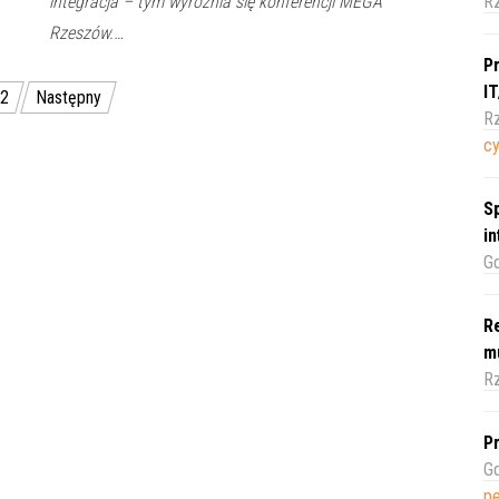
R
integracja – tym wyróżnia się konferencji MEGA
Rzeszów.…
Pr
I
2
Następny
Rz
c
Sp
i
Gd
Re
m
Rz
Pr
Gd
pe