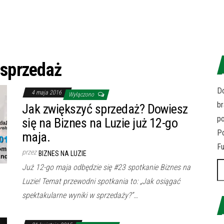
:
sprzedaż
Do
4 maja 2016
Wyłączono
br
Jak zwiększyć sprzedaż? Dowiesz
p
się na Biznes na Luzie już 12-go
Po
maja.
Fu
przez
BIZNES NA LUZIE
Sz
Już 12-go maja odbędzie się #23 spotkanie Biznes na
Luzie! Temat przewodni spotkania to: „Jak osiągać
spektakularne wyniki w sprzedaży?”…