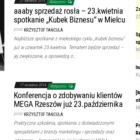
21 kwietnia 2015
Wyłączono
aaaby sprzedaż rosła – 23.kwietnia
Zd
Z
spotkanie „Kubek Biznesu” w Mielcu
przez
KRZYSZTOF TAŃCULA
Sp
Najbliższe spotkanie z mieleckiego cyklu „Kubek biznesu”
s
już w czwartek 23.kwietnia. Tematem będzie sprzedaż –
Ma
jej zwiększanie, a opowiedzą o…
I
R
17 września 2014
Wyłączono
[M
Konferencja o zdobywaniu klientów
o
MEGA Rzeszów już 23.października
Mi
przez
KRZYSZTOF TAŃCULA
Praktyczne szkolenia, spotkania z doświadczonymi
Pr
specjalistami z branży marketingu i sprzedaży oraz
Re