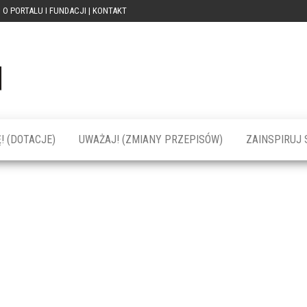
O PORTALU I FUNDACJI | KONTAKT
Portal
dotacja
praca
PRZEkarpacie
kompetencje
kontakty
– dotacje,
wydarzenia,
szkolenia dla
! (DOTACJE)
UWAŻAJ! (ZMIANY PRZEPISÓW)
ZAINSPIRUJ S
firm