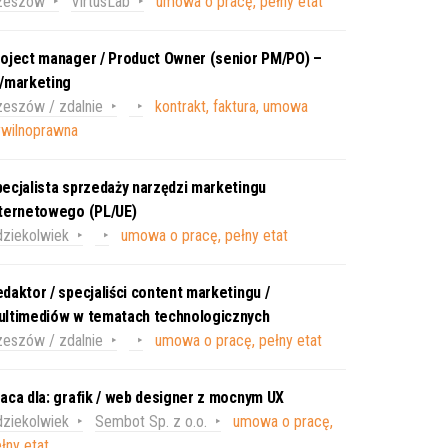
zeszów
VirtusLab
umowa o pracę, pełny etat
oject manager / Product Owner (senior PM/PO) –
T/marketing
eszów / zdalnie
kontrakt, faktura, umowa
ywilnoprawna
ecjalista sprzedaży narzędzi marketingu
nternetowego (PL/UE)
ziekolwiek
umowa o pracę, pełny etat
daktor / specjaliści content marketingu /
ultimediów w tematach technologicznych
eszów / zdalnie
umowa o pracę, pełny etat
aca dla: grafik / web designer z mocnym UX
ziekolwiek
Sembot Sp. z o.o.
umowa o pracę,
łny etat