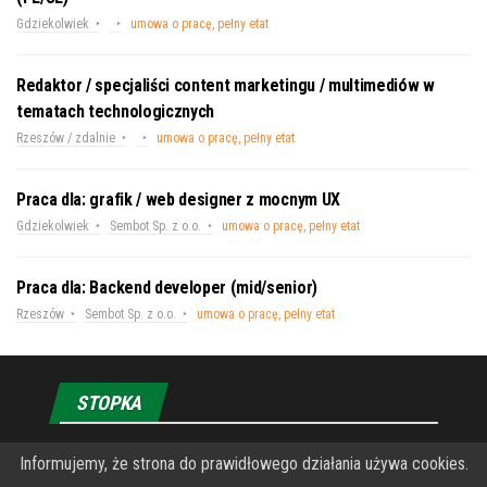
Gdziekolwiek
umowa o pracę, pełny etat
Redaktor / specjaliści content marketingu / multimediów w
tematach technologicznych
Rzeszów / zdalnie
umowa o pracę, pełny etat
Praca dla: grafik / web designer z mocnym UX
Gdziekolwiek
Sembot Sp. z o.o.
umowa o pracę, pełny etat
Praca dla: Backend developer (mid/senior)
Rzeszów
Sembot Sp. z o.o.
umowa o pracę, pełny etat
STOPKA
Informujemy, że strona do prawidłowego działania używa cookies.
O Fundacji PRZEkarpacie