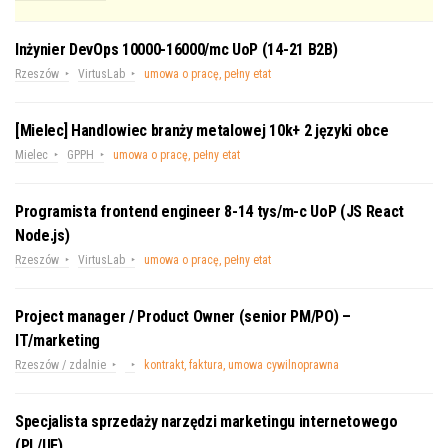
Inżynier DevOps 10000-16000/mc UoP (14-21 B2B)
Rzeszów
VirtusLab
umowa o pracę, pełny etat
[Mielec] Handlowiec branży metalowej 10k+ 2 języki obce
Mielec
GPPH
umowa o pracę, pełny etat
Programista frontend engineer 8-14 tys/m-c UoP (JS React
Node.js)
Rzeszów
VirtusLab
umowa o pracę, pełny etat
Project manager / Product Owner (senior PM/PO) –
IT/marketing
Rzeszów / zdalnie
kontrakt, faktura, umowa cywilnoprawna
Specjalista sprzedaży narzędzi marketingu internetowego
(PL/UE)