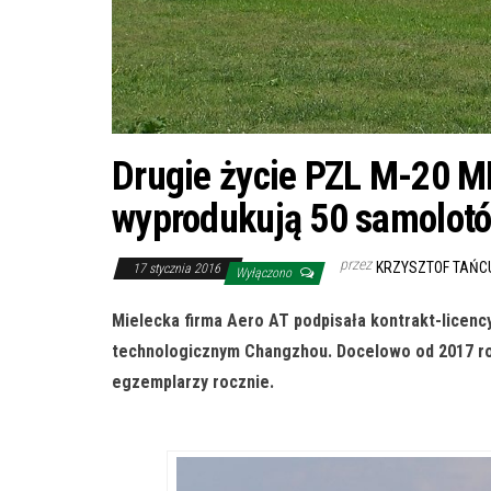
Drugie życie PZL M-20 M
wyprodukują 50 samolot
przez
KRZYSZTOF TAŃC
17 stycznia 2016
Wyłączono
Mielecka firma Aero AT podpisała kontrakt-licen
technologicznym Changzhou. Docelowo od 2017 roku
egzemplarzy rocznie.