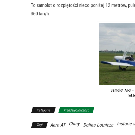
To samolot o rozpiętości nieco poniżej 12 metrów, pu
360 km/h.
Samolot AT-3 – 
fot.
Kategoria
Przedsiębiorczość
Chiny
historie 
Aero AT
Dolina Lotnicza
Tagi