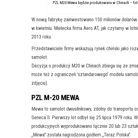
PZL M20 Mewa będzie produkowana w Chinach – fot. 
W nową fabrykę zainwestowano 150 milionów dolarów. 
w kwietniu. Mielecka firma Aero AT, jak czytamy w lot
2013 roku.
Przedstawiciele firmy wskazują rynek chiński jako rozw
samolot.
Decyzja o produkcji M20 w Chinach zbiega się ze zmianą
może też z ograniczeń 'sztandarowego’ modelu samolot
zdjęciu).
PZL M-20 MEWA
Mewa to samolot dwusilnikowy, zdolny do transportu o
Seneca II. Pierwszy lot odbył się 25 lipca 1979 roku.
produkcyjnych wyprodukowano łącznie 20 lub 23 sztuki
„Mewa” została nagrodzona godłem „Teraz Polska”.