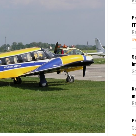
R
Pr
I
Rz
c
Sp
i
Gd
Re
m
Rz
Pr
Gd
pe