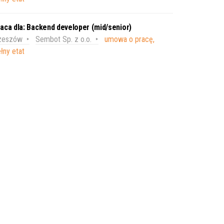
aca dla: Backend developer (mid/senior)
zeszów
Sembot Sp. z o.o.
umowa o pracę,
łny etat