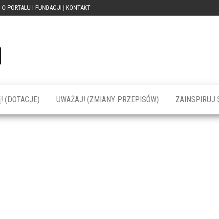
O PORTALU I FUNDACJI | KONTAKT
Portal
dotacja
praca
PRZEkarpacie
kompetencje
kontakty
– dotacje,
wydarzenia,
szkolenia dla
! (DOTACJE)
UWAŻAJ! (ZMIANY PRZEPISÓW)
ZAINSPIRUJ S
firm