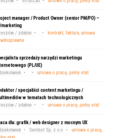
zeszów
VirtusLab
umowa o pracę, pełny etat
oject manager / Product Owner (senior PM/PO) –
T/marketing
eszów / zdalnie
kontrakt, faktura, umowa
ywilnoprawna
ecjalista sprzedaży narzędzi marketingu
nternetowego (PL/UE)
ziekolwiek
umowa o pracę, pełny etat
daktor / specjaliści content marketingu /
ultimediów w tematach technologicznych
eszów / zdalnie
umowa o pracę, pełny etat
aca dla: grafik / web designer z mocnym UX
ziekolwiek
Sembot Sp. z o.o.
umowa o pracę,
łny etat