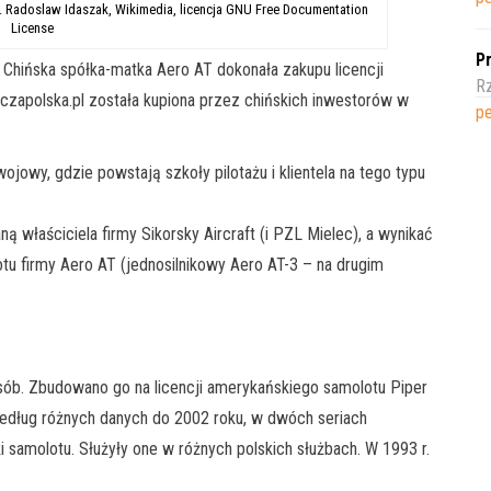
Radoslaw Idaszak, Wikimedia, licencja GNU Free Documentation
License
Pr
Chińska spółka-matka Aero AT dokonała zakupu licencji
R
niczapolska.pl została kupiona przez chińskich inwestorów w
pe
ojowy, gdzie powstają szkoły pilotażu i klientela na tego typu
 właściciela firmy Sikorsky Aircraft (i PZL Mielec), a wynikać
u firmy Aero AT (jednosilnikowy Aero AT-3 – na drugim
sób. Zbudowano go na licencji amerykańskiego samolotu Piper
 Według różnych danych do 2002 roku, w dwóch seriach
 samolotu. Służyły one w różnych polskich służbach. W 1993 r.