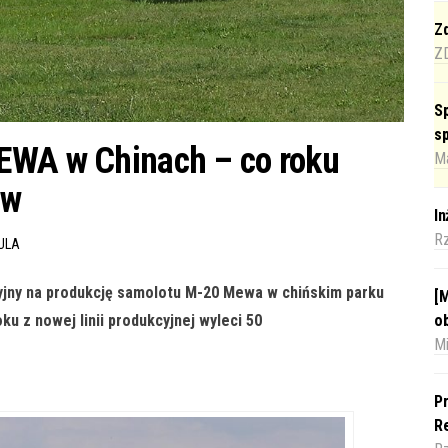
Zd
Z
Sp
s
EWA w Chinach – co roku
Ma
ów
I
R
ULA
cyjny na produkcję samolotu M-20 Mewa w chińskim parku
[M
o
 z nowej linii produkcyjnej wyleci 50
Mi
Pr
Re