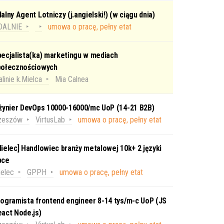
alny Agent Lotniczy (j.angielski!) (w ciągu dnia)
DALNIE
umowa o pracę, pełny etat
ecjalista(ka) marketingu w mediach
połecznościowych
linie k.Mielca
Mia Calnea
nżynier DevOps 10000-16000/mc UoP (14-21 B2B)
zeszów
VirtusLab
umowa o pracę, pełny etat
ielec] Handlowiec branży metalowej 10k+ 2 języki
bce
elec
GPPH
umowa o pracę, pełny etat
ogramista frontend engineer 8-14 tys/m-c UoP (JS
act Node.js)