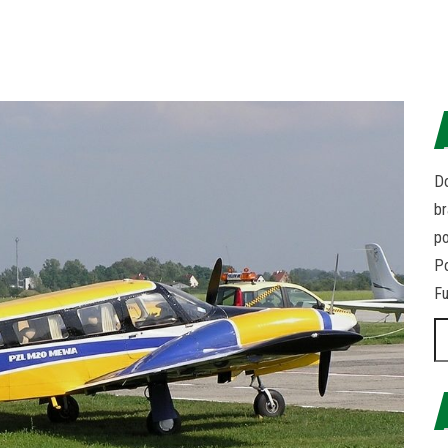
Do
br
p
Po
Fu
Sz