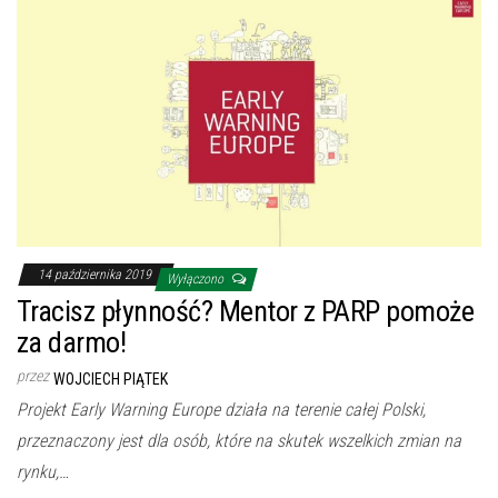
14 października 2019
Wyłączono
Tracisz płynność? Mentor z PARP pomoże
za darmo!
przez
WOJCIECH PIĄTEK
Projekt Early Warning Europe działa na terenie całej Polski,
przeznaczony jest dla osób, które na skutek wszelkich zmian na
rynku,…