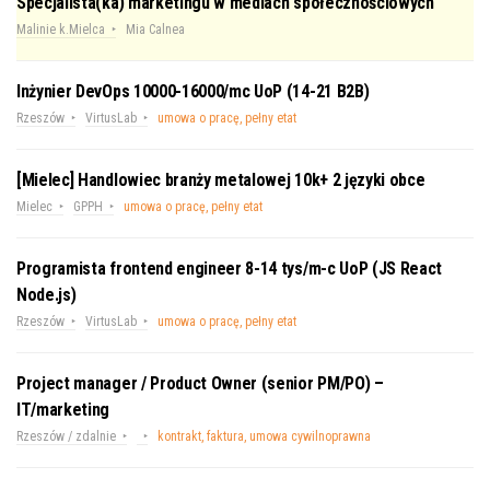
Specjalista(ka) marketingu w mediach społecznościowych
Malinie k.Mielca
Mia Calnea
Inżynier DevOps 10000-16000/mc UoP (14-21 B2B)
Rzeszów
VirtusLab
umowa o pracę, pełny etat
[Mielec] Handlowiec branży metalowej 10k+ 2 języki obce
Mielec
GPPH
umowa o pracę, pełny etat
Programista frontend engineer 8-14 tys/m-c UoP (JS React
Node.js)
Rzeszów
VirtusLab
umowa o pracę, pełny etat
Project manager / Product Owner (senior PM/PO) –
IT/marketing
Rzeszów / zdalnie
kontrakt, faktura, umowa cywilnoprawna