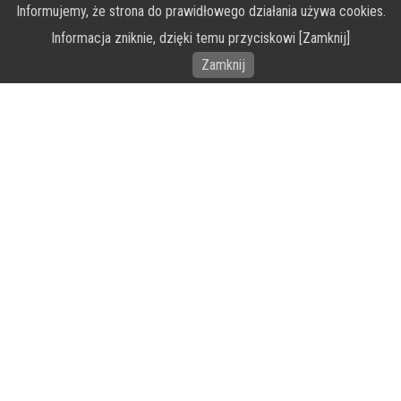
Informujemy, że strona do prawidłowego działania używa cookies.
O Fundacji PRZEkarpacie
Informacja zniknie, dzięki temu przyciskowi [Zamknij]
Wykonanie portalu – specjaliści stron www WordPress
Zamknij