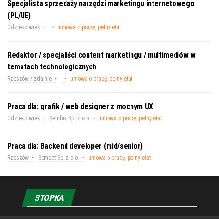
Specjalista sprzedaży narzędzi marketingu internetowego
(PL/UE)
Gdziekolwiek
umowa o pracę, pełny etat
Redaktor / specjaliści content marketingu / multimediów w
tematach technologicznych
Rzeszów / zdalnie
umowa o pracę, pełny etat
Praca dla: grafik / web designer z mocnym UX
Gdziekolwiek
Sembot Sp. z o.o.
umowa o pracę, pełny etat
Praca dla: Backend developer (mid/senior)
Rzeszów
Sembot Sp. z o.o.
umowa o pracę, pełny etat
STOPKA