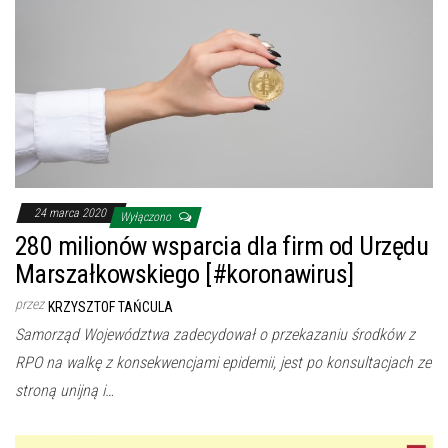
24 marca 2020
Wyłączono
280 milionów wsparcia dla firm od Urzędu
Marszałkowskiego [#koronawirus]
przez
KRZYSZTOF TAŃCULA
Samorząd Województwa zadecydował o przekazaniu środków z
RPO na walkę z konsekwencjami epidemii, jest po konsultacjach ze
stroną unijną i…