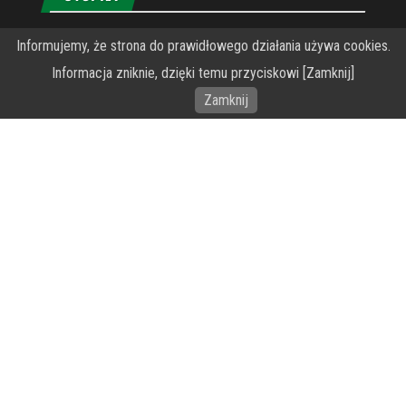
Informujemy, że strona do prawidłowego działania używa cookies.
O Fundacji PRZEkarpacie
Informacja zniknie, dzięki temu przyciskowi [Zamknij]
Wykonanie portalu – specjaliści stron www WordPress
Zamknij