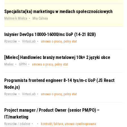
Specjalista(ka) marketingu w mediach społecznościowych
Malinie k.Mielca
Mia Calnea
Inżynier DevOps 10000-16000/mc UoP (14-21 B2B)
Rzeszów
VirtusLab
umowa o pracę, pełny etat
[Mielec] Handlowiec branży metalowej 10k+ 2 języki obce
Mielec
GPPH
umowa o pracę, pełny etat
Programista frontend engineer 8-14 tys/m-c UoP (JS React
Node.js)
Rzeszów
VirtusLab
umowa o pracę, pełny etat
Project manager / Product Owner (senior PM/PO) –
IT/marketing
Rzeszów / zdalnie
kontrakt, faktura, umowa cywilnoprawna