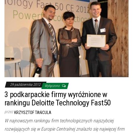
29 października 2012
Wyłączono
3 podkarpackie firmy wyróżnione w
rankingu Deloitte Technology Fast50
przez
KRZYSZTOF TAŃCULA
W najnowszym rankingu firm technologicznych najszybciej
rozwijających się w Europie Centralnej znalazło się najwięcej firm