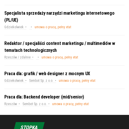
Specjalista sprzedaży narzędzi marketingu internetowego
(PL/UE)
Gdziekolwiek
umowa o pracę, pełny etat
Redaktor / specjaliści content marketingu / multimediów w
tematach technologicznych
Rzeszów / zdalnie
umowa o pracę, pełny etat
Praca dla: grafik / web designer z mocnym UX
Gdziekolwiek
Sembot Sp. z o.o.
umowa o pracę, pełny etat
Praca dla: Backend developer (mid/senior)
Rzeszów
Sembot Sp. z o.o.
umowa o pracę, pełny etat
STOPKA