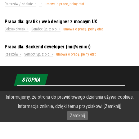
Rzeszów / zdalnie
umowa o pracę, pełny etat
Praca dla: grafik / web designer z mocnym UX
Gdziekolwiek
Sembot Sp. z o.o.
umowa o pracę, pełny etat
Praca dla: Backend developer (mid/senior)
Rzeszów
Sembot Sp. z o.o.
umowa o pracę, pełny etat
STOPKA
O Fundacji PRZEkarpacie
Informujemy, że strona do prawidłowego działania używa cookies.
Informacja zniknie, dzięki temu przyciskowi [Zamknij]
Wykonanie portalu – specjaliści stron www WordPress
Zamknij