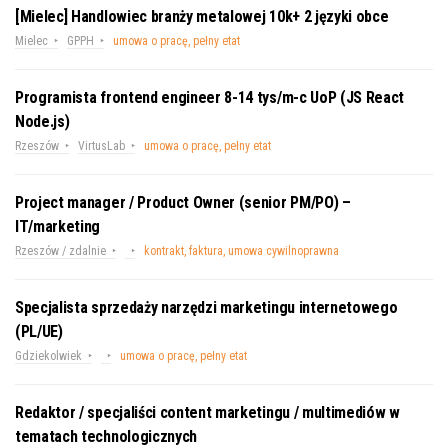
[Mielec] Handlowiec branży metalowej 10k+ 2 języki obce
Mielec
GPPH
umowa o pracę, pełny etat
Programista frontend engineer 8-14 tys/m-c UoP (JS React
Node.js)
Rzeszów
VirtusLab
umowa o pracę, pełny etat
Project manager / Product Owner (senior PM/PO) –
IT/marketing
Rzeszów / zdalnie
kontrakt, faktura, umowa cywilnoprawna
Specjalista sprzedaży narzędzi marketingu internetowego
(PL/UE)
Gdziekolwiek
umowa o pracę, pełny etat
Redaktor / specjaliści content marketingu / multimediów w
tematach technologicznych