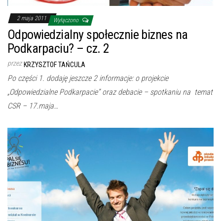
2 maja 2011
Wyłączono
Odpowiedzialny społecznie biznes na
Podkarpaciu? – cz. 2
przez
KRZYSZTOF TAŃCULA
Po części 1. dodaję jeszcze 2 informacje: o projekcie
„Odpowiedzialne Podkarpacie” oraz debacie – spotkaniu na temat
CSR – 17.maja…