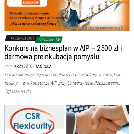
19 czerwca 2011
Wyłączono
Konkurs na biznesplan w AIP – 2500 zł i
darmowa preinkubacja pomysłu
przez
KRZYSZTOF TAŃCULA
Ledwo skończył się jeden konkurs na biznesplany, a zaczął się
kolejny – w Inkubatorze AIP przy Uniwersytecie Rzeszowskim.
Zgłoszenia do…